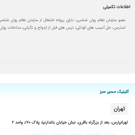
من چند جلسه مشاوره با کاظمی داشته ام راهکارهای ایشان در جهت 
اطلاعات تکمیلی
با سلام و وقت بخیر یه سری مشکلات داشتم که تو زندگی مثل یک ب
عضو سازمان نظام روان شناسی، دارای پروانه اشتغال از سازمان نظام روان شناس
از راهنمایی ایشون ممنونم بسیار مفید بود
استرس، حل آسیب های کودکی، ترس های قبل از ازدواج و نگرانی، مداخلات روان 
علت مراجعه من مشکلات شخصی خودم و غم و افسردگی که دارم. و از 
کلینیک مسیر سبز
تهران
تهرانپارس، بعد از بزرگراه باقری، نبش خیابان باغدارنیا، پلاک ۱۷۰، واحد ۲