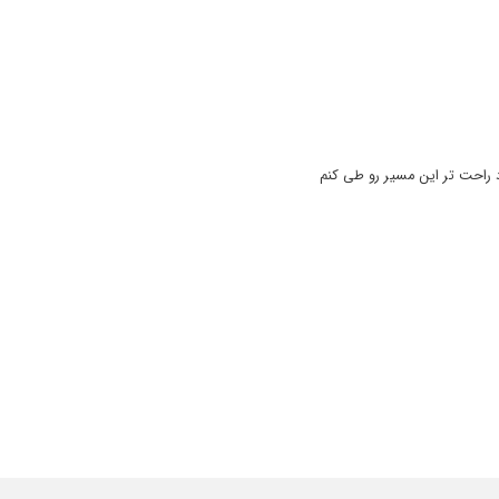
 راحت تر این مسیر رو طی کنم
 از ایشون و نحوه برخوردشون راضی بودم .