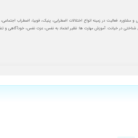
رفع مشکل من بسیار مفید و سودمند بودند، حتما ایشان را توصیه میکنم
ار اضافی بر دوش میکشیدم در رهایی از این شرایط بسیار کمکن کردن.
ی و مشاوره. فعالیت در زمینه انواع اختلالات اضطرابی، پنیک، فوبیا، اضطراب اجتم
شناختی در خیانت. آموزش مهارت ها: نظیر اعتماد به نفس، عزت نفس، خودآگاهی و تن
همه مهمتر من خیلی دلم میخواد روان سالمی داشته باشم و مشکلاتی که از کودکی من ه