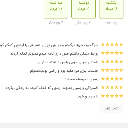
یکشنبه
دوشنبه
سه شنبه
۱۸ مرداد
۱۹ مرداد
۲۰ مرداد
پس فردا
۳ روز دیگر
۴ روز دیگر
سوگ رو تجربه میکردم و تو اون دوران همراهی با ایشون کمکم کرد
روابط مشکل داشتم هنوز دارم ادامه میدم ممنونم کمکم کردند
همدلی خیلی خوبی با من داشتند ممنونم
جلسات برای من مفید بود و راضی بودم،ممنونم
بسیار با حوصله هستند
افسردگی و بسیار ممنونم ازشون که کمک کردند به زندگی برگردم
با سواد و خوب
فعلا چند جلسه با مشاوره داشتم و هنوزم هم ادامه داره اما تا اینجا
ثبت نظر
نتیجه عالی بود و ممنونم
خیلی تجربه خوبی داشتم از گرفتن مشاوره از ایشون.