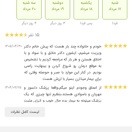
شنبه
یکشنبه
دوشنبه
سه شنبه
۱۷ مرداد
۱۸ مرداد
۱۹ مرداد
۲۰ مرداد
فردا
پس فردا
۳ روز دیگر
۴ روز دیگر
۱۵ نفر
۱۴۰۵/۰۴/۳۰
خودم و خانواده چند بار هست که پیش خانم دکتر
ویزیت میشیم، ایشون دکتر حاذق و با سواد و با
اخلاق هستن و هر بار که مراجعه کردیم با تشخیص
به موقع درمان رو شروع کردن و بینهایت راصی
بودیم. در کنار این موارد با صبر و حوصله وقتی که
برای بیمار میذارن بسیار با ارزش هست.
۱۴۰۴/۰۹/۲۵
از اعماق وجودم اینو میگم،واقعا پزشک دلسوز و
مهربان و باسوادی هستند،بنظرم تنها چیزی که یک
پزشک میتونه به بیمار بده حال خوب و انرژی مثبت
و مهربانی اش است،که خانوم دکتر واقعا بامحبت و
لیست کامل نظرات
بی نظیر هستند.هم خودم هم مادرم بارها و تا
ابد،به خانوم دکتر مراجعه می کنیم.
۱۴۰۴/۱۰/۱۷
من برای لاغری رفتم خدمتشون و واقعا عالی بودند