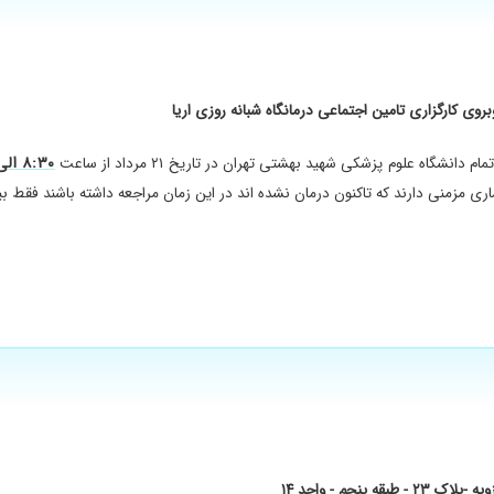
وی کارگزاری تامین اجتماعی درمانگاه شبانه روزی اریا
نجام دم و بازدم عمیق ندارند مثل کودکان و سالمندان بجای تست اسپیرومتری روتین با این
۸:۳۰ الی ۱۲
شگاه علوم پزشکی شهید بهشتی تهران در تاریخ ۲۱ مرداد از ساعت
ق لینک زیر وارد و اینستاگرام دکتر را فالو بفرماییدhojjatderakhshanfar@
 مزمنی دارند که تاکنون درمان نشده اند در این زمان مراجعه داشته باشند فقط بیم
جم - واحد ۱۴