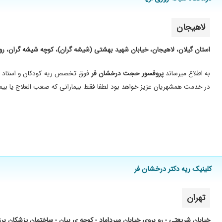
دوره تکمیلی مغز و اعصاب کودکان از بیمارستان فیلادلفیای آمریکا
عضو اکادمی اطفال آمریکا
لاهیجان
نوار ریه (اسپیرومتری) و IOS کودکان و بزرگسالان
استان گیلان، لاهیجان، خیابان شهید بهشتی (شیشه گران)، کوچه شیشه گران، روبر
با دستگاه IOS که یک دستگاه پیشرفته میباشد برای افرادی که توان ا
مراکز درمانی خصوصی تهران فقط در کلینیک ریه دکتر درخشان فر وجود دارد.
به اطلاع میرساند
پروفسور حجت درخشان فر
فوق تخصص ریه کودکان و استاد تمام دان
لطفا برای دریافت مطالب علمی مطب ادرس اینستاگرام را با اسم حجت درخشان فر جستجو یا از طری
در خدمت همشهریان عزیز خواهد بود لطفا فقط بیمارانی که صعب العلاج یا بیماری
کلینیک ریه دکتر درخشان فر
تهران
خیابان شریعتی - رو بروی خیابان میرداماد - کوچه ی بیان - ساختمان پزشکان برزویه -پلاک ۲۳ - طبقه پن