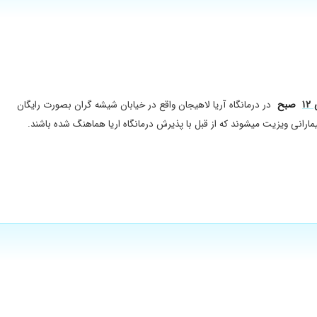
 تست بیماری های مختلف ریه مثل آسم تشخیص داده میشود.این دستگاه منحصر بفرد در
صبح
در درمانگاه آریا لاهیجان واقع در خیابان شیشه گران بصورت رایگان
ارانی ویزیت میشوند که از قبل با پذیرش درمانگاه اریا هماهنگ شده باشند.