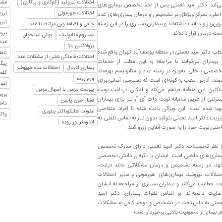
اختلالات تیروئید (کم‌کاری و پرکاری)
مشا
ی‌کند. دکتر امید نعمتی پس از اخذ تخصص بیماری‌های
اختلالات هورمونی
ارزی
اخلی، تمرکز ویژه‌ای بر تشخیص و درمان بیماری‌های غدد
تیرو
رون‌ریز و دیابت داشته‌اند و بیماران بسیاری را در این زمینه
چاقی و اضافه وزن مرتبط با غدد
حت درمان قرار داده‌اند.
بررس
سندروم متابولیک
پوکی استخوان
غدد 
پرولاکتین بالا
طب دکتر امید نعمتی در منطقه یوسف‌آباد تهران واقع شده
تنظ
اختلالات قاعدگی ناشی از مشکلات غدد
 بیماران می‌توانند با مراجعه به این مطب از خدمات
پیگ
بیماری آدرنال
اختلالات غده هیپوفیز
خصصی داخلی، به‌ویژه در زمینه غدد و متابولیسم بهره‌مند
کلس
ورم روده
وند. آدرس مطب به گونه‌ای است که دسترسی آسانی برای
آمو
اکنین این منطقه فراهم می‌کند و امکان دریافت نوبت
یبوست مزمن یا اسهال مزمن
برر
ینترنتی از طریق سامانه نوبت دات آی آر نیز برای بیماران
فشار خون پایین
داخ
هیا شده است. این ویژگی باعث شده تا افراد متقاضی
عفونت هلیکوباکتر پیلوری
واکس
یزیت دکتر امید نعمتی بتوانند بدون نیاز به تماس تلفنی، به
اندومتریوز روده
احتی نوبت خود را به صورت آنلاین رزرو کنند.
ز نظر تحصیلات، دکتر امید نعمتی دارای مدرک تخصص
یماری‌های داخلی است. ایشان با تکیه بر دانش تخصصی
ود، در زمینه تشخیص و درمان مشکلاتی مانند دیابت،
ختلالات تیروئید، بیماری‌های هورمونی و سایر اختلالات
دد فعالیت می‌کنند و بیماران بسیاری از مراجعه به ایشان
ضایت داشته‌اند. بر اساس نظرات بیماران، دکتر امید
عمتی به دلیل دقت در تشخیص و توجه کافی به مشکلات
ر بیمار، از محبوبیت بالایی برخوردار است.