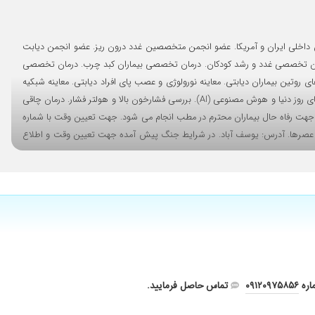
۱۴۰۱/۰۷/۱۷
۱۴۰۳/۰۳/۰۷
۱۴۰۱/۰۹/۲۲
قه درمانی، آموزشی و بیمارستانی. عضو جامعه متخصصین داخلی ایران و آمریکا. عضو انجمن متخصصین غدد درون ریز. عضو انجمن دیابت
۱۴۰۵/۰۲/۱۳
رمان تخصصی غدد و رشد کودکان. درمان تخصصی بیماران کبد چرب. درمان تخصصی
تین بیماران دیابتی. معاینه نورولوژی و عصب پای افراد دیابتی. معاینه شبکیه
۱۳۹۷/۱۱/۲۳
چشم افراد دیابتی. مجهز به انجام تست های غربالگری و سنجش عروق محیطی پا و اعصاب. بررسی احتمال ریسک و سکته قلبی در بیماران براساس جدیدترین گایدلاین های روز دنیا و هوش مصنوعی (AI). بررسی فشارخون بالا و هولتر فشار. درمان چاقی
۱۴۰۰/۰۳/۰۲
زشک. انجام تست های بررسی BMI و کاهش وزن. کلیه موارد تشخیصی و درمانی جهت رفاه حال بیماران محترم در مطب انجام می شود. جهت تعیین وقت با شماره
۱۴۰۱/۱۲/۰۵
به ثبت نوبت کردید حتما جهت فیکس وقت و هماهنگی با شماره ۰۹۱۲۰۹۷۵۸۵۶ در تماس باشید. همه روزه عصرها. آدرس: یوسف آباد. در شرایط جنگ پیش آمده جهت تعیین وقت و اطلاع
۱۴۰۰/۰۵/۲۸
۱۴۰۳/۰۴/۲۰
۱۴۰۴/۰۹/۰۷
۱۳۹۹/۱۱/۲۱
۱۳۹۸/۰۸/۰۳
۱۴۰۵/۰۳/۲۴
برای درمان اضافه وزن و کبد چربم تحت نظر ایشون قرار گرفتم.حدودا۳۲ کیلو کاهش،وزن داشتم بدون اینکه مشکل گوارشی و ... موارد دیگه پیدا کنم.دکتر بسیار علمی هستن و به کمک ایشون کبد من از گرید ۴ شده گرید ۱ و
اره
۰۹۱۲۰۹۷۵۸۵۶
تماس حاصل فرمایید.
۱۴۰۴/۰۲/۱۶
۱۴۰۴/۰۸/۲۹