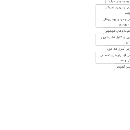
وره و درمان دیابت
ابی و درمان اختلالات
ئید
ی و درمان بیماری‌های
درون‌ریز
یم داروهای هورمونی
یری و کنترل فشار خون و
ترول
زش کنترل قند خون
سی آزمایش‌های تخصصی
لی و غدد
ن آنفولانزا