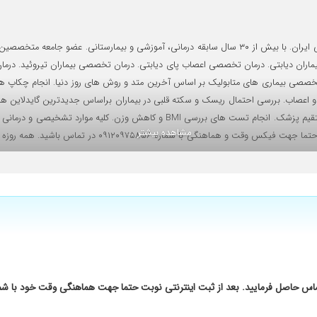
متخصص بیماری های داخلی، غدد و دیابت. بورد تخصصی از دانشگاه علوم پزشکی ایران. با بیش از ۳۰ سال ساب
بیماران دیابتی. درمان تخصصی اعصاب پای دیابتی. درمان تخصصی بیماران تیروئید. د
صصی بیماری های متابولیک بر اساس آخرین متد و روش های روز دنیا. انجام چکاپ های رو
کوپی که آقای دکتر با معاینه تشخیص دادن و با دارو بعد یه ماه عین روز اول شدم
بر اساس داروهای جدید تزریقی و تایید شده و با نتایج بسیار موفق تحت نظر مستقیم پ
مشاهده بیشتر ...
۰۹۱۲۰۹۷۵۸۵۶ در تماس باشید. چنانچه از طریق سایت اقدام 
نه بیمار میبینن.
س حاصل فرمایید. بعد از ثبت اینترنتی نوبت حتما جهت هماهنگی وقت خود با شم