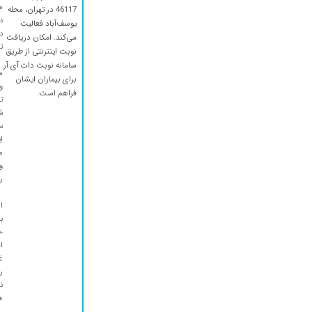
م
46117 در تهران، محله
د
یوسف‌آباد فعالیت
د
می‌کند. امکان دریافت
ت
نوبت اینترنتی از طریق
سامانه نوبت دات آی آر
م
برای بیماران ایشان
و
فراهم است.
ت
ش
س
ا
م
و
ر
ا
ب
خ
ا
غ
ر
ن
ه