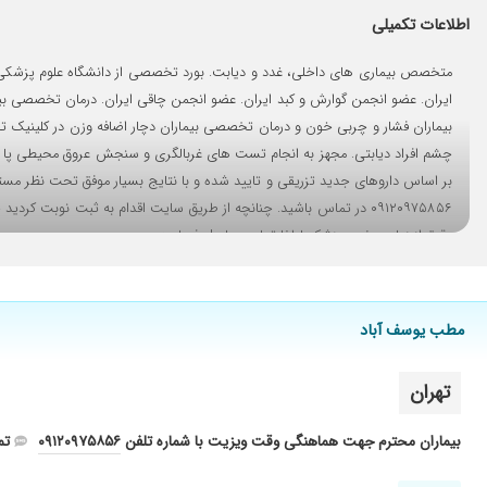
بسیار عالی
اطلاعات تکمیلی
بسیار حاذق هستن
دکتر فوق العاده خوبی هستن
عدم رضایت
ایران. عضو انجمن گوارش و کبد ایران. عضو انجمن چاقی ایران. درمان تخصصی 
بیماران فشار و چربی خون و درمان تخصصی بیماران دچار اضافه وزن در کلینیک تخ
عالی بودن
بسیار عالی خونریزی معده کردم که چندتا دکتر گفتن باید برم کلونوس
بسیار عالی
مشکل گوارشی داشتم
دقیق از زمان حضور پزشک لطفا تماس حاصل فرمایید.
کنترل قند
بسیار عالی دیابت و کبد چرب و تیروئید. بسیار وقت گذاشتن و دلسوزا
کبد چرب
مطب یوسف آباد
خوب بود ولی بیماری عود کرد
تهران
به لطف ایشون از پیوند کبد نجات پیدا کردم. خدا حفظشون کنه
بیماران محترم جهت هماهنگی وقت ویزیت با شماره تلفن
۰۹۱۲۰۹۷۵۸۵۶
تما
دیابت و تیروئید عااالی بودن .توصیه میکنم ایشون رو
در یک کلام بی نظیر