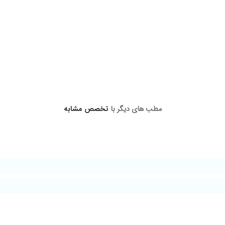
ن و کاربلد هستند
اند
نظر
مطب های دیگر با
تخصص مشابه
 به موقع آسم پسرم
ون