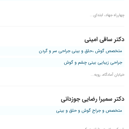
عفونت گوش ودرمان شد
مشکل گوش پسرم.یه دکتر گفت باید حتما باید عمل بشه ولی ایشون
چهارراه جهاد، ابتدای...
فعلا درحال معالجه هستم.
دکتر خوش اخلاق و باسوادی هستند
عالییییی
دکتر ساقی امینی
مشکل درد شدید در فک داشتم بحمد الله با تحویز داروی مناسب مش
متخصص گوش ،حلق و بینی جراحی سر و گردن
احساس باد درگوش ..فعلا ک نتیجه ای نداشته
دقت خوبی دارند
جراحی زیبایی بینی چشم و گوش
انحراف بینی داشتم و ایشان برام عمل کردند، خیلی عالی و هیچ مش
خیابان آمادگاه، روبه...
دکتر سمیرا رضایی جوزدانی
متخصص و جراح گوش و حلق و بینی