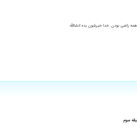
مه راضی بودن. خدا خیرشون بده انشاالله
بقه سوم