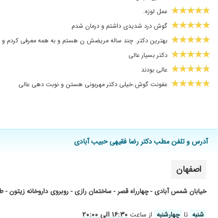
عمل لوزه.
گوش درد شدیدی داشتم و درمان شدم
بهترین دکتر. چند ساله مریضش ن هستم و به همه معرفی کردم و ه
دکتر بسیار عالی
عالی بودند
عفونت گوش.خیلی دکتر مهربونی هستن و نوبت دهی عالی
جراحی انحراف بینی
بسیاردکترخوب وخوش اخلاق هستن
پسرم جراحی لوزه داشتند و آقای دکتر عالی و بااخلاق
آدرس و تلفن مطب دکتر رضا فقیهی حبیب آبادی
عالی بود
بسیار عالی
اصفهان
سلام تشخیص عالی و با اخلاق
خیلی عالی
خیابان شمس آبادی - چهارراه قصر - ساختمان رازی - روبروی داروخانه زیتون - ط
بااینکه بار اولم بود ولی حرف نداشتن ...ازنظر تخصص ومعاینه
۱۶:۳۰ الی ۲۰:۰۰
شنبه
تا
چهارشنبه
از ساعت
جراحی بینی بود