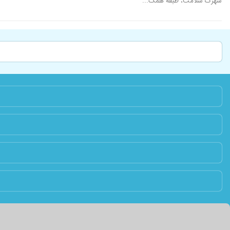
شهرک سلامت، طبقه همک...