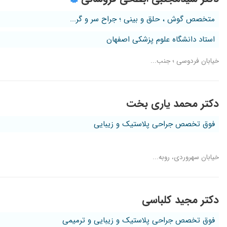
عمل انحراف بینی شدید داشتم پیششون و خیلی راضی ام. الان 6 سال از اون زمان میگذره
متخصص گوش ، حلق و بینی ؛ جراح سر و گر...
بسیار عالی
استاد دانشگاه علوم پزشکی اصفهان
بسیار عالی هستن
خیابان فردوسی ؛ جنب...
سرگیجه داشتم و سریع خوب شدم
بسیار دکتر باوجدان و عالی هستند
خوبهغثقفغصثقفصثبلفصثفلصث
دکتر محمد یاری بخت
انسان شریف و دکتر متخصص به معنای واقعی و بسیار با اخلاق و مس
عالی و کار درست
فوق تخصص جراحی پلاستیک و زیبایی
عمل لوزه داشتیم هم سریع و هم بدون عارضه پشت سر گذاشتیم ش
مشگل شنوایی داشتم عمل جراحی کردم بسیار عالی بود
خیابان سهروردی، روبه...
عمل کردن لوزه سوم خوب بود
دکتر فوق العاده
دکتر مجید کلباسی
فوق العاده است
عالی بودن
فوق تخصص جراحی پلاستیک و زیبایی و ترمیمی