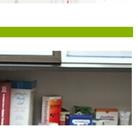
مشکل درد
بد نبود
عالی بودن
یک کلام عاااالی
دکتر مهربان و خوش برخورد
بسیار دکتر
تازه دوره درمان را شروع کردیم
من درگیر سندروم روده تحریک پذیری شده بودم که البته بعد ویز
هموروئید
کبد چرب
خوب بودراضی بودم
دکتر خیلی خوبی هست
دکتر خیلی خوب
برام آزمایش و سونو نوشتن هنوز جواب رو نبردم محضرشون جه
بسیار دکتر مهربان و با اخلاق هستن