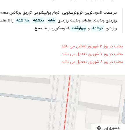
مشکل یبوست داشتم
بسیار حاذق انداما من نتونستم دوباره برگردم پیششون
در مطب اندوسکوپی_کولونوسکوپی_انجام پولیپکتومی_تزریق بوتاکس معده 
روز‌های ویزیت: ساعات ویزیت روز‌های
شنبه
یکشنبه
سه شنبه
را از ساعت
بسیار خوش برخورد
روز‌های
دوشنبه
و
چهارشنبه
اندوسکوپی از ۸
صبح
بسیار ار ع
گشادی دهانه مری
مطب در روز ۳ شهریور تعطیل می باشد.
فیستول مقعدی
مطب در روز ۷ شهریور تعطیل می باشد.
خوب بود
مطب در روز ۸ شهریور تعطیل می باشد.
خوب بود
مشکل روده نتیجه عالی
شکم درد داشتم اندوسکوپی وکولونوسکوپی انجام دادم فعلا که دارم 
عالی بودن
خیلی دکتر خوب و با حوصله
یبوست زیاد ودرد زیاد و خونریزی مقعدی وشقاق که با درمان ایش
تشخیص عالی خونریزی روده داشتم و خوب شدم
دکتر خوبی هستن
مسیریابی