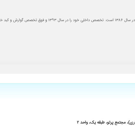
م توجه نکردن یعنی اصلا گوش ندادن و سریع گفتن باید کلونوسکوپی بشم، بنظرم این 
۱۴ دریافت نمود.
برخوردعالی واحترام زیاد برخورد کردند که باعث دلگرمی وروحیه دربیماران میشه
شدیم
 میشوم