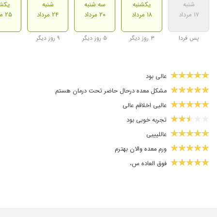
شنبه
یکشنبه
سه شنبه
شنبه
یکشن
۱۷ مرداد
۱۸ مرداد
۲۰ مرداد
۲۴ مرداد
۲۵ مرداد
پس فردا
۳ روز دیگر
۵ روز دیگر
۹ روز دیگر
عالی بود
مشکل معده درحال حاضر تحت درمان هستم
عالیی اخلاقم عالی
تجربه خوبی بود
عاللیییی
ورم معده والان بهترم
فوق العاده س،
بسیار عالی
درد در ناحیه شکم و کمر و با داروهایی که دادند خیلی بهتر شدم
مادرم مشکل روده ومعده داشتن، خانم دکتر با تشخیص صحیح وتجوی