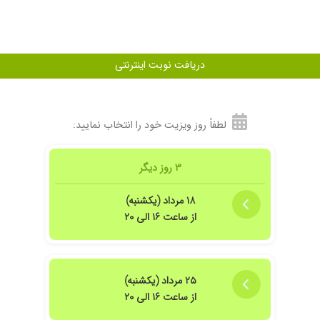
 کردند
دریافت نوبت اینترنتی
رطرف شد
لطفاً روز ویزیت خود را انتخاب نمایید:
یمار را می شنیدند.من وهمسرم آندوسکوپی کولونوسکوپی نزد ایشان انجام دادیم ،که 
۳ روز دیگر
علم تحصیصی هستن بنده پیشنهادمیکنم که حتمااگرخدایی نکرده مشکل کبدیاگوارش دادی
۱۸ مرداد (یکشنبه)
از ساعت ۱۶ الی ۲۰
۲۵ مرداد (یکشنبه)
 بسیار خوش برخورد هستند
از ساعت ۱۶ الی ۲۰