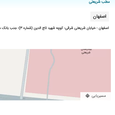
مطب شریعتی
کولیت روده
تحریک پذیری روده درمان تازه شروع شده
اصفهان
بسیار عالی
باسلام من مشکل یبوست داشتم و خانم دکتر با تشخیص درست و بج
اصفهان - خیابان شریعتی شرقی- کوچه شهید تاج الدین (شماره ۳)- جنب بانک ملی - مجتمع نیکان
خوب بود
در مورد گوارش
پزشکی دل سوز باسواد با اعصاب عالی .
خوب بود
خونریزی مقعد داشتم به همین دلیل رفتم پیشون کارشون عالی بود ب
فشارخون خوب بود
صبور عالی، منظم و دقیق هستن
تحت معالجه هستم
بسیار دکتر باتجربه ای هستند
مسیریابی
من یبوست داشتم رفتم باید پیگیری کنم .دکتر خوبی هستند وگوش 
آندوسکوپی کلونوسکپی