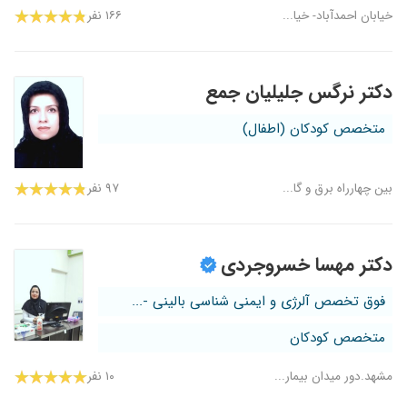
خیابان احمدآباد- خیا...
۱۶۶ نفر
دکتر نرگس جلیلیان جمع
متخصص کودکان (اطفال)
بین چهارراه برق و گا...
۹۷ نفر
دکتر مهسا خسروجردی
فوق تخصص آلرژی و ایمنی شناسی بالینی -...
متخصص کودکان
مشهد.دور میدان بیمار...
۱۰ نفر