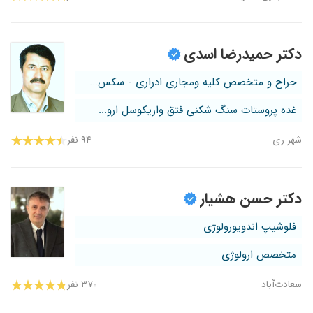
دکتر حمیدرضا اسدی
جراح و متخصص کلیه ومجاری ادراری - سکس...
غده پروستات سنگ شکنی فتق واریکوسل ارو...
شهر ری
۹۴ نفر
دکتر حسن هشیار
فلوشیپ اندویورولوژی
متخصص ارولوژی
سعادت‌آباد
۳۷۰ نفر