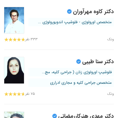
دکتر کاوه مهرآوران
متخصص اورولوژی - فلوشیپ اندویورولوژی ...
ونک
۳۳۳ نفر
دکتر سنا طیبی
فلوشیپ اورولوژی زنان ( جراحی کلیه، مج...
متخصص جراحی کلیه و مجاری ادراری
ونک
۷۵ نفر
دکتر مهدی هنرکاررمضانی