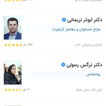
دکتر ابوذر نریمانی
جراح استخوان و مفاصل (ارتوپد)
کیانپارس،خیابان ۱۲غر...
۴۵۹ نفر
دکتر نرگس رسولی
روانشناس
کیان آباد، نبش خیابا...
۳ نفر