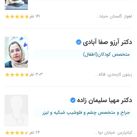
اهواز .گلستان ،خیابا...
۱۴۱ نفر
دکتر آرزو صفا آبادی
متخصص کودکان(اطفال)
زیتون کارمندی، فلکه...
۳۰۳ نفر
دکتر مهیا سلیمان زاده
جراح و متخصص چشم و فلوشیپ شبکیه و لیزر
کیانپارس. خیابان دوا...
۲۴ نفر