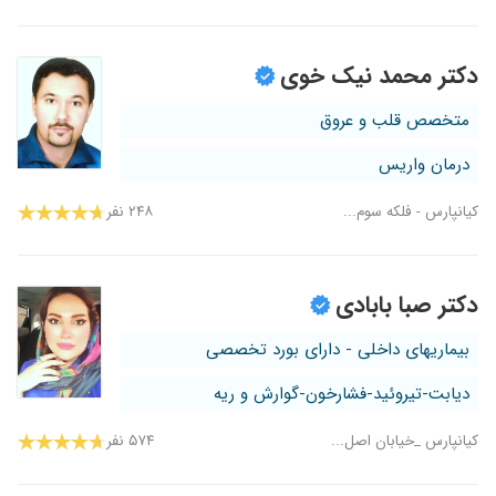
دکتر محمد نیک خوی
متخصص قلب و عروق
درمان واریس
کیانپارس - فلکه سوم...
۲۴۸ نفر
دکتر صبا بابادی
بیماریهای داخلی - دارای بورد تخصصی
دیابت-تیروئید-فشارخون-گوارش و ریه
کیانپارس _خیابان اصل...
۵۷۴ نفر