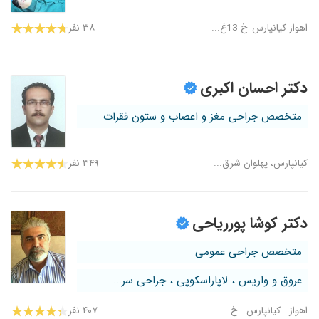
اهواز کیانپارس_خ 13غ...
۳۸ نفر
دکتر احسان اکبری
متخصص جراحی مغز و اعصاب و ستون فقرات
کیانپارس، پهلوان شرق...
۳۴۹ نفر
دکتر کوشا پورریاحی
متخصص جراحی عمومی
عروق و واریس ، لاپاراسکوپی ، جراحی سر...
اهواز . کیانپارس . خ...
۴۰۷ نفر