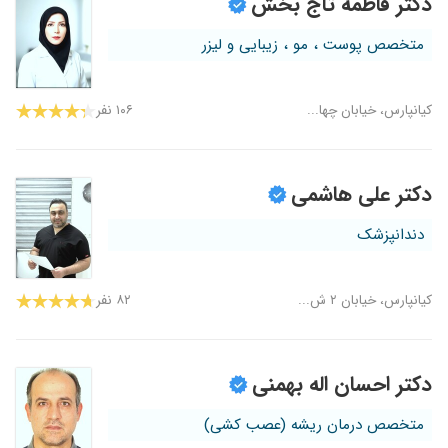
دکتر فاطمه تاج بخش
متخصص پوست ، مو ، زیبایی و لیزر
کیانپارس، خیابان چها...
۱۰۶ نفر
دکتر علی هاشمی
دندانپزشک
کیانپارس، خیابان ۲ ش...
۸۲ نفر
دکتر احسان اله بهمنی
متخصص درمان ریشه (عصب کشی)