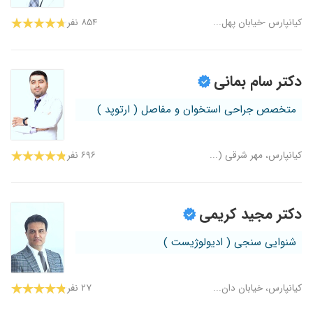
کیانپارس -خیابان پهل...
۸۵۴ نفر
دکتر سام بمانی
متخصص جراحی استخوان و مفاصل ( ارتوپد )
کیانپارس، مهر شرقی (...
۶۹۶ نفر
دکتر مجید کریمی
شنوایی سنجی ( ادیولوژیست )
کیانپارس، خیابان دان...
۲۷ نفر