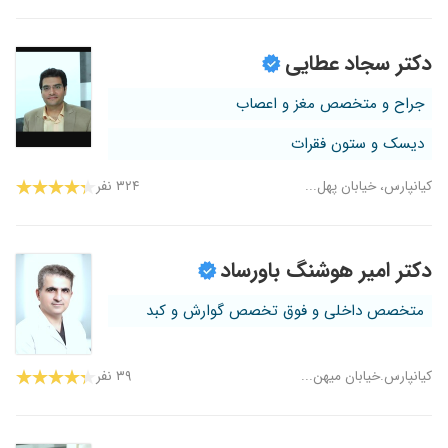
دکتر سجاد عطایی
جراح و متخصص مغز و اعصاب
دیسک و ستون فقرات
کیانپارس، خیابان پهل...
۳۲۴ نفر
دکتر امیر هوشنگ باورساد
متخصص داخلی و فوق تخصص گوارش و کبد
کیانپارس.خیابان میهن...
۳۹ نفر