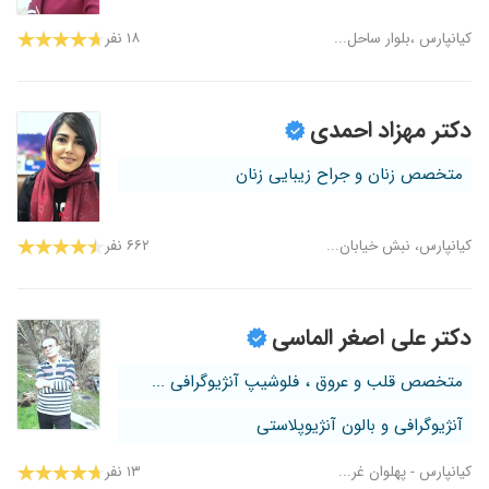
کیانپارس ،بلوار ساحل...
۱۸ نفر
دکتر مهزاد احمدی
متخصص زنان و جراح زیبایی زنان
کیانپارس، نبش خیابان...
۶۶۲ نفر
دکتر علی اصغر الماسی
متخصص قلب و عروق ، فلوشیپ آنژیوگرافی ...
آنژیوگرافی و بالون آنژیوپلاستی
کیانپارس - پهلوان غر...
۱۳ نفر