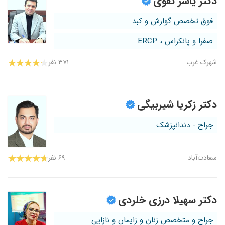
دکتر یاسر تقوی
فوق تخصص گوارش و کبد
صفرا و پانکراس ، ERCP
شهرک غرب
۳۷۱ نفر
دکتر زکریا شیربیگی
جراح - دندانپزشک
سعادت‌آباد
۶۹ نفر
دکتر سهیلا درزی خلردی
جراح و متخصص زنان و زایمان و نازایی