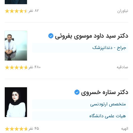
نیاوران
۸۲ نفر
دکتر سید داود موسوی بفروئی
جراح - دندانپزشک
صادقیه
۴۸۰ نفر
دکتر ستاره خسروی
متخصص ارتودنسی
هیات علمی دانشگاه
الهیه
۴۵ نفر