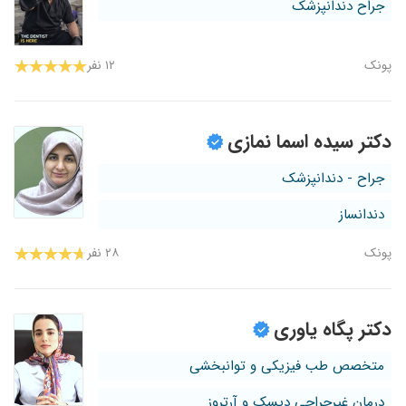
جراح دندانپزشک
پونک
۱۲ نفر
دکتر سیده اسما نمازی
جراح - دندانپزشک
دندانساز
پونک
۲۸ نفر
دکتر پگاه یاوری
متخصص طب فیزیکی و توانبخشی
درمان غیرجراحی دیسک و آرتروز