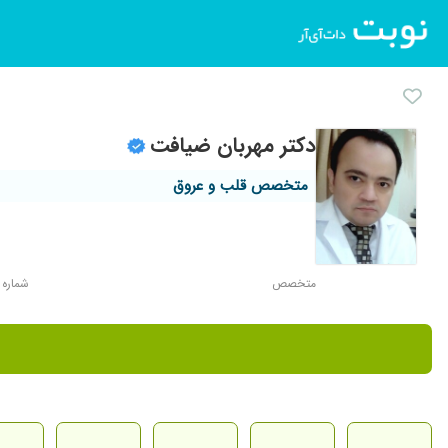
دکتر مهربان ضیافت
متخصص قلب و عروق
متخصص
شماره نظا