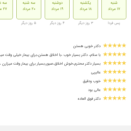
شنبه
یکشنبه
دوشنبه
سه شنبه
سه ش
۱۷ مرداد
۱۸ مرداد
۱۹ مرداد
۲۰ مرداد
۲۷ مرداد
پس فردا
۳ روز دیگر
۴ روز دیگر
۵ روز دیگر
دکتر خوبی هستن
با سلام، دکتر بسیار خوب ،با اخلاق هستن،برای بیمار خیلی وقت می
بسیار دکتر محترم،خوش اخلاق،صبور،بسیار برای بیمار وقت میزارن
عالییی
خوب ودقیق
عالی بود
دکتر فوق العاده
درد قفسه سینه
عالی هستن
بسیار ماهر،باتجربه،وخوش اخلاق،به حرف مریض با حوصله گوش 