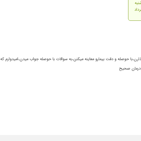
نبه
ذارن،با حوصله و دقت بیمارو معاینه میکنن،به سوالات با حوصله جواب میدن،امیدوارم ک
 ،درمان صحیح
میدن,تشخیص عالی