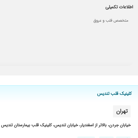
پزشک ماهری هستن
اطلاعات تکمیلی
بسیار دکتر کار درست هستند
متخصص قلب و عروق
دکتر فوق العاده مهربان
بسیارخوب.
علاوه بربرخورداری ازدقت وحوصله، پزشکی همه جانبه نگر (صاحب
بسیار عالی و مهربان
کلینیک قلب تندیس
تهران
خیابان جردن، بالاتر از اسفندیار، خیابان تندیس، کلینیک قلب بیمارستان تندیس