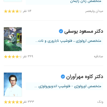
متخصص زنان زایمان
میدان ولیعصر
۱۱۴ نفر
دکتر مسعود یوسفی
متخصص ارولوژی ، فلوشیپ ناباروری و نات...
صادقیه
۳۶۹ نفر
دکتر کاوه مهرآوران
متخصص اورولوژی - فلوشیپ اندویورولوژی ...
ونک
۳۳۳ نفر