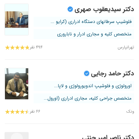
دکتر سیدیعقوب صهری
فلوشیپ سرطانهای دستگاه ادراری (کرایو ...
متخصص کلیه و مجاری ادرار و ناباروری
تهرانپارس
۴۹۴ نفر
دکتر حامد رجایی
اورولوژی و فلوشیپ اندویورولوژی و لاپا...
متخصص جراحی کلیه، مجاری ادراری (اورول...
ونک
۶۶ نفر
دکتر ناصر امیر جنتی