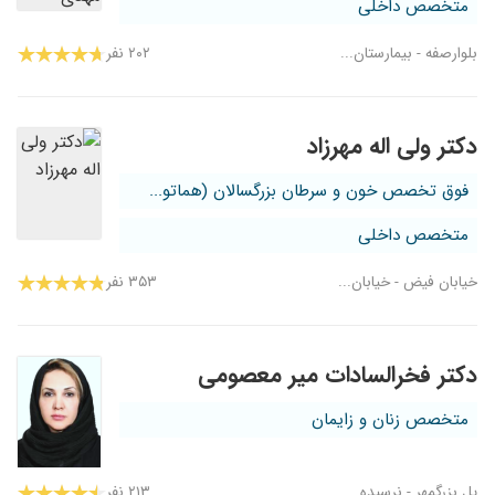
متخصص داخلی
بلوارصفه - بیمارستان...
۲۰۲ نفر
دکتر ولی اله مهرزاد
فوق تخصص خون و سرطان بزرگسالان (هماتو...
متخصص داخلی
خیابان فیض - خیابان...
۳۵۳ نفر
دکتر فخرالسادات میر معصومی
متخصص زنان و زایمان
پل بزرگمهر - نرسیده...
۲۱۳ نفر