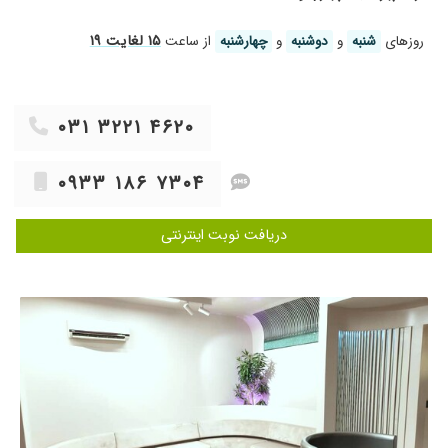
۱۴۰۴/۰۹/۰۸
لکه بینی
۱۵ لغایت ۱۹
روز‌های
شنبه
و
دوشنبه
و
چهارشنبه
از ساعت
۱۴۰۴/۰۴/۱۲
دخترم برای بار اول عادت ماهیانه شدن بردم پیش
شون بسیار دکتر با اخلاق بودن،تحت درمان هستیم
۱۴۰۵/۰۲/۳۰
صبور و با آرامش ،اخلاق بسیار عالی، در حرفه خود
۰۳۱ ۳۲۲۱ ۴۶۲۰
بسیار کار درست ،دقیق و بسیار ریز بین
۱۴۰۴/۰۷/۲۱
دکتر عالی بودند
۰۹۳۳ ۱۸۶ ۷۳۰۴
۱۴۰۵/۰۴/۰۸
بسیار صبور و با حوصله بودن کامل گوش میدادن و
راهنمایی میکردن پیششون ارامش کامل داشتم
دریافت نوبت اینترنتی
۱۴۰۴/۰۶/۲۲
بسیار عالی بود همیشه در زندگی موفق باشند ️️
۱۴۰۵/۰۳/۱۱
ازلحاظ برخورد منشی و محیط و ذخلاق خودشون
واقعا عالی بود آرامش خاصی به آدم میدن
۱۴۰۴/۰۵/۲۰
دکتر بسیار عالی خوش برخورد و صبوری هستن
۱۴۰۵/۰۳/۲۰
بسیار صبور مودب مهربان و با سواد با حوصله زیاد
به حرف بیمار گوش میدادن درکل عالی بودن
۱۴۰۵/۰۳/۲۸
بسیار صبور هستن و برای هر بیمار تایم کافی
میگذارن