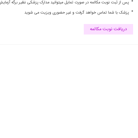
*
پس از ثبت نوبت مکالمه در صورت تمایل میتوانید مدارک پزشکی نظیر برگه آزمایش , 
نارسایی کلیه فعلا در حال درمان هستم و خیلی بهتر شدم
*
پزشک با شما تماس خواهد گرفت و غیر حضوری ویزیت می شوید
برای بیماری کرونا مادرم مراجعه مراجعه کردیم و الحمدالله بهبود پیدا
بسیار عالم و خوش اخلاق و پزشکی حاذق
دریافت نوبت مکالمه
دکتر بسیار خوب
بسیار بسیار عالی
علی رغم ظواهر ، دکتر خوب و دقیقی هستن ، برای کرونا رفتم و کامل
من کرونا گرفتم و ایشون برام دارو تجویز کردن. و عالی بودن عالی
دکتر بسیار عالی
کرونا ، درحال درمان
کرونا تا
کرونا داشتیم و واقعا عالی هستن و خدا رو شکر خانوادگی درمان ش
تاددتتدنمنن
برای درمان کرونا مراجعه کردم و در دورهی درمان هستم
بسیار دکت