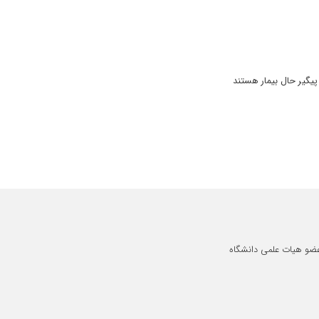
 پیگیر حال بیمار هستند
 فقط با یکبار ویزیت بیماریش بهبود یافت. پزشک حاذق و متبحر هستند.
ی زود حالش بهتر شد ممنونم از ایشون
عضو هیات علمی دانشگاه