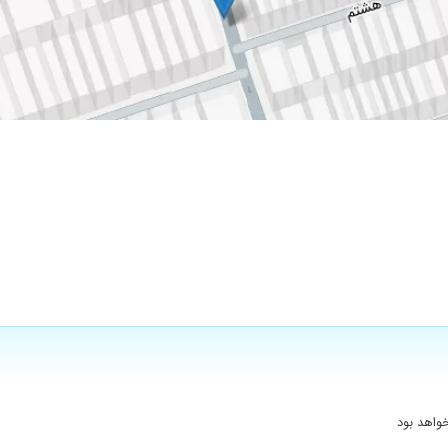
ان شدم
ادند یکی از پزشک ها گفتند رمریسیور بزنیم اما ایشون گفتند اصلا نیازی نیست
وصله پاسخ دادند.
واهد بود