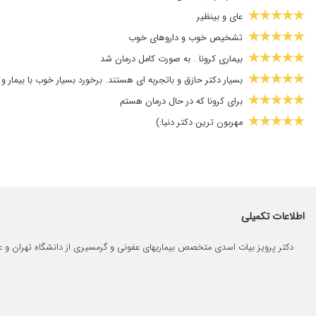
عای و بینظیر
تشخیص خوب و داروهای خوب
بیماری کرونا . به صورت کامل درمان شد
بسیار دکتر حازق و باتجربه ای هستند. برخورد بسیار خوب با بیمار و
برای کرونا که در حال درمان هستم
مهربون ترین دکتر دنیا:)
مادر من عفونت شدید داشت پس از مراجعه با دیدن آزمایشات ایشان
خوب بود ، برای کرونای خانمم رفتیم پیشش
دکتر واقعا خوبیه پدرم کرونا گرفت با داروهای آقای دکتر اسدی خیل
عفونت پا
اطلاعات تکمیلی
فوق العاده عالی
دکتر پرویز بیات اسدی متخصص بیماریهای عفونی و گرمسیری از دانشگاه تهران و 
خوب بودن
سرما خوردگی نتیجه درمان عالی
کرونا داشتم، خودم و خانوادهم، تشخیص و تجویزشون عالی بود
عالیست