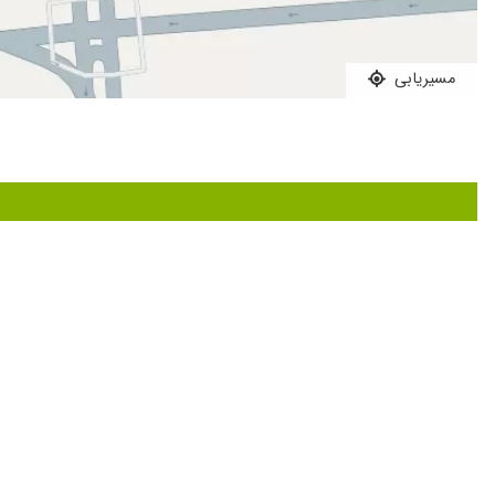
تشخیص عالی
برای قوز قرنیه
مسیریابی
بسیار خوش اخلاق و حاذق بودن و واقعا تایم میذارن برای بیمار
عمل کاشت لنز-- بدلیل نازکی قرنیه نمیتونستم لیزیک انجام بدم،
کنه
خیلی راضی بودم
بسیار عالی ، با دقت و با حوصله
مشکل قرنیه داشتم. گفتند شش ماه دیگر مراجعه کنم.
آب مروارید عمل کردم و بسیار رازی هستم
بسیارعالی
بسیار خوش برخورد و متعهد به کار هستن
با سلام چشم من دچار تبخال شده بود وتوسط دکتردریاباری تشخیص د
عمل چشم راست داشتم راضی هستم
سلام ، بسیار دکتر خوبی هستند
عالی من جراحی داشتم الان ۱ سال ک از عمل گذشته خیلی راضی هستم