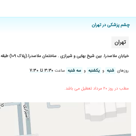
میخوام عمل لیزیک کنم
تشخیص عالی، و با اخلاق
چشم پزشکی در تهران
فوق العادهدهستند
بسیار کارشون عالی و اخلاق فوق العاده دارن
تهران
پیوند قرنیه
بهترین چشم پزشک ایران
خیابان ملاصدرا. بین شیخ بهایی و شیرازی . ساختمان ملاصدرا.(پلاک ۱۰۹) طبقه سوم . واحد ۳۰۲
بسیار عالی
۳:۳۰ تا ۷:۳۰
روز‌های
شنبه
و
یکشنبه
و
سه شنبه
ساعت
بسار عالی
دکتر بی
مطب در روز ۲۰ مرداد تعطیل می باشد.
سلام عمل آب مروارید انجام دادم دکتر بسیار عالی مومن و با اخل
عمل لازیک چشم انجام دادم و کارشان بسیار عالی
عمل آب مروارید
عمل لازیک
همسرم جراحی داشتند ، عالی بود
عالی بود