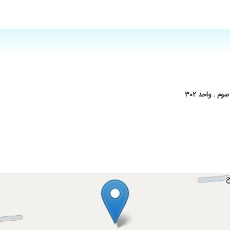
اق هستند خدا حفظشون کنه