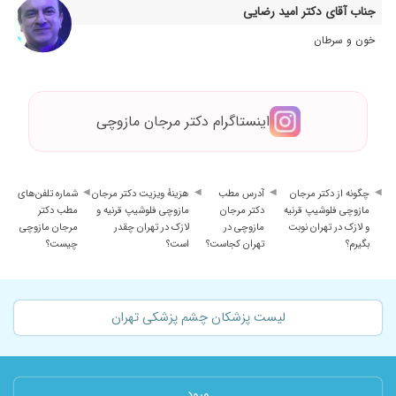
جناب آقای دکتر امید رضایی
۱۴۰۴/۰۶/۲۳
دکتر بسیار خوبی هستند و تشخیص درستی دادند
خون و سرطان
۱۴۰۳/۰۱/۲۹
چشمهای خانمم آب مروارید داشت جراحی کرد و لنز
گذاشتند .
۱۴۰۱/۰۲/۱۳
خانم دکتر پلکم عمل کرد خیلی عالی بود و خیلی
راضی هستم دستشون درد نکنه
اینستاگرام دکتر مرجان مازوچی
۱۴۰۰/۰۲/۱۸
مهدی محمدی
۱۴۰۵/۰۵/۱۶
من پیلیسه رفته بودتوچشمم خیلی اذیت بودم خانم
دکترخیلی سریع وخوب درش آوردن ممنون ازشما
چگونه از دکتر مرجان
آدرس مطب
هزینهٔ ویزیت دکتر مرجان
شماره تلفن‌های
مازوچی فلوشیپ قرنیه
دکتر مرجان
مازوچی فلوشیپ قرنیه و
مطب دکتر
و لازک در تهران نوبت
مازوچی در
لازک در تهران چقدر
مرجان مازوچی
بگیرم؟
تهران کجاست؟
است؟
چیست؟
لیست پزشکان چشم پزشکی تهران
ورود