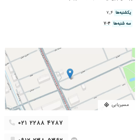
برای عمل آب مروارید قبول نکردن خانم دکتر عمل رو
یکشنبه‌ها
۴_۷
انجام دادن ممنونم ازشون
۱۴۰۰/۱۲/۱۱
عمل پیوند
۴-۷
سه شنبه‌ها
۱۴۰۵/۰۳/۰۷
با حوصله ، با ملاحظه ، دقیق و خوشرو ، ممنون
۱۴۰۵/۰۵/۱۲
بسیار دکتر خوش برخورد و باحوصله و وارد به
کارشان هستند.
۱۴۰۴/۰۴/۲۱
جراحی قرنیه انجاگ دادم
۱۴۰۳/۰۳/۰۲
من پیش خانم دکتر عمل فمتو لیزیک کردم و تقریبا
۳ ماهه گذشته از عمم هیچ مشکلی ندارم چند
ساعت بعد از عمل هم دیدم کامل بود هیچ نقاهتی
نداشتم .بسیار با اخلاق مهربان و با شخصیت
هستن .به همه سوالای بیمار پاسخ میدن وقت
میزارن برای مریض
مسیریابی
۱۴۰۳/۱۱/۱۰
خیلی خوب
۱۴۰۱/۱۲/۰۹
خوب و مسلط
۰۲۱ ۲۲۸۸ ۴۷۸۷
۱۴۰۳/۰۵/۲۸
خشکی چ
۱۴۰۰/۰۳/۳۰
برا من پیوند قرنیه انجام دادن کارشون عالیه