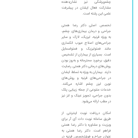
چشم‌پزشکی نیز نشان‌دهنده
۱۴۰۳/۰۳/۲۹
عالی هستن
مشارکت فعال ایشان در پیشرفت
۱۳۹۹/۱۱/۲۱
بسیار پزشک خوب ودلسوزی است تشخیصش عالی
علمی این رشته است.
است وملاحظه حال وبزائت مالی مریض را میکند
تخصص اصلی دکتر رضا همتی
۱۴۰۴/۰۸/۱۹
برخورد پزشک و تشخیص خیلی خوب بود
جراحی و درمان بیماری‌های چشم،
به ویژه قرنیه، لیزیک، لازک و سایر
۱۴۰۰/۰۲/۲۱
خیلی خوب
جراحی‌های اصلاح عیوب انکساری
۱۴۰۲/۰۹/۱۰
پیش آقای دکتر عمل لازک انجام دادم و خیلی راضی
مانند فمتولیزیک و فمتواسمایل
هستم خدا بهشون سلامتی و طول عمر باعزت بده
است. بسیاری از بیماران از تشخیص
دقیق، برخورد محترمانه و به‌روز بودن
۱۴۰۳/۰۱/۲۳
قرنیه چشم
روش‌های درمانی دکتر همتی رضایت
دارند. بیماران به ویژه به تسلط ایشان
۱۴۰۲/۰۱/۲۳
تازه رفتم فعلا نمیتوانم نظری بدهم
در جراحی‌های قرنیه و روش‌های
۱۴۰۴/۰۲/۰۶
عالی هستن
نوین لیزر چشم اشاره می‌کنند.
خدمات متنوعی از جمله زیبایی پلک
۱۴۰۱/۱۰/۱۴
دکتر بسیا با صبر حوصله و کاربلد
بدون جراحی، تجویز عینک و لنز نیز
۱۴۰۲/۰۹/۱۸
عمل لازم انجام دادم و نتیجه عالی بود
در مطب ارائه می‌شود.
۱۴۰۴/۰۲/۲۰
عالی کار بلد
امکان دریافت نوبت اینترنتی از
۱۴۰۴/۰۵/۱۶
طریق سامانه نوبت دات آی آر برای
خراش قرنیه
ویزیت و مشاوره با دکتر رضا همتی
۱۴۰۳/۱۱/۰۵
بسیار دکتر
فراهم است. دکتر رضا همتی به
عنوان جراح و فوق‌تخصص قرنیه در
۱۴۰۰/۰۴/۰۳
عمل نروارید