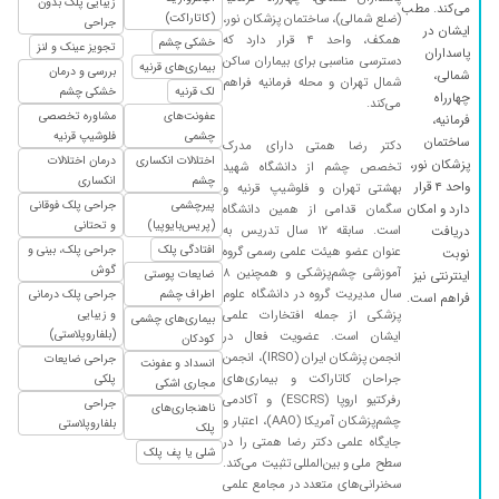
زیبایی پلک بدون
می‌کند. مطب
(ضلع شمالی)، ساختمان پزشکان نور،
(کاتاراکت)
۱۴۰۲/۰۴/۰۷
عالی بودن
جراحی
ایشان در
همکف، واحد ۴ قرار دارد که
خشکی چشم
تجویز عینک و لنز
۱۴۰۴/۰۶/۰۳
پاسداران
بابت قوز قرنیه مراجعه کردم دکتر تشخیص لنز دادن
دسترسی مناسبی برای بیماران ساکن
بیماری‌های قرنیه
بررسی و درمان
شمالی،
خیلی خوب بود تا الان
شمال تهران و محله فرمانیه فراهم
لک قرنیه
خشکی چشم
چهارراه
می‌کند.
۱۴۰۴/۰۶/۲۲
عالی بودند
عفونت‌های
مشاوره تخصصی
فرمانیه،
چشمی
فلوشیپ قرنیه
ساختمان
۱۴۰۰/۱۰/۰۵
خیلی خوب
دکتر رضا همتی دارای مدرک
اختلالات انکساری
درمان اختلالات
پزشکان نور،
تخصص چشم از دانشگاه شهید
۱۳۹۹/۱۲/۱۰
کارش عالیه
چشم
انکساری
واحد ۴ قرار
بهشتی تهران و فلوشیپ قرنیه و
پیرچشمی
جراحی پلک فوقانی
دارد و امکان
سگمان قدامی از همین دانشگاه
۱۴۰۴/۰۷/۱۵
فوق العاده هستن
(پریس‌بایوپیا)
و تحتانی
است. سابقه ۱۲ سال تدریس به
دریافت
۱۴۰۲/۰۶/۲۹
عدم رضایت
افتادگی پلک
جراحی پلک، بینی و
عنوان عضو هیئت علمی رسمی گروه
نوبت
گوش
آموزشی چشم‌پزشکی و همچنین ۸
ضایعات پوستی
اینترنتی نیز
۱۴۰۰/۱۰/۱۹
خوب بود
سال مدیریت گروه در دانشگاه علوم
اطراف چشم
جراحی پلک درمانی
فراهم است.
۱۴۰۴/۰۴/۱۸
دکتر خوبی بود و نوبت دهیشون عالی بود
پزشکی از جمله افتخارات علمی
و زیبایی
بیماری‌های چشمی
(بلفاروپلاستی)
ایشان است. عضویت فعال در
کودکان
۱۴۰۰/۱۰/۲۹
خشکی چشم فعلا دارو مصرف میکنم
انجمن پزشکان ایران (IRSO)، انجمن
جراحی ضایعات
انسداد و عفونت
۱۴۰۳/۰۹/۱۰
جراحان کاتاراکت و بیماری‌های
فعلا در حال درمان پسرم
پلکی
مجاری اشکی
رفرکتیو اروپا (ESCRS) و آکادمی
جراحی
ناهنجاری‌های
۱۴۰۳/۰۸/۱۳
معاینه در سال ۸۰
چشم‌پزشکان آمریکا (AAO)، اعتبار و
بلفاروپلاستی
پلک
جایگاه علمی دکتر رضا همتی را در
۱۴۰۲/۱۱/۰۳
سال ۱۳۷۵برا پدرم پیوند قرنیه زدند
شلی یا پف پلک
سطح ملی و بین‌المللی تثبیت می‌کند.
۱۴۰۱/۰۶/۱۹
عاااالی
سخنرانی‌های متعدد در مجامع علمی