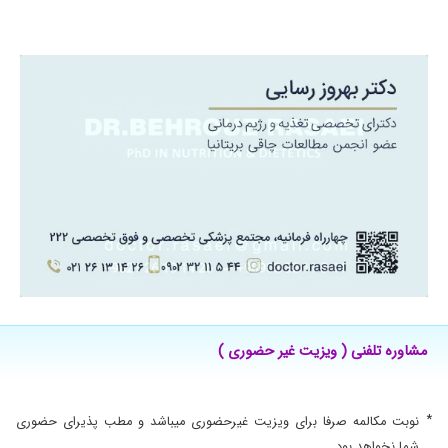
ممنونم از اقای دکتر که با صبر و حوصله به من کمک
کردن
۱۴۰۱/۰۸/۰۶
عالی عالی عالی
۱۴۰۱/۰۳/۲۳
دکتر بسیار کاربلد و مهربان و خوش اخلاق و با
حوصله ، من برای رژیم درمانی پیششون رفتم و در
۴۰ روز ۵.۵ کیلو کم کردم.
۱۴۰۰/۰۹/۲۰
باسلام و عرض ادب.من دوره اول و 15 روز اول رژیم
آقای دکتر رو گذروندم و 3 کیلو و خورده ای کم
کردم.با راهنماییهای اصولی و ارزشمند ایشون
تونستم اینکاروبکنم.خیلی خیلی ازشون ممنونم که راه
و روش و سبک درست رژیم غذایی و زندگی رو بهم
آموزش دادن..سپاس
۱۴۰۲/۰۱/۱۴
دکتری عالی و با حوصله می باشند
۱۴۰۰/۰۸/۰۹
چاقی و واقعا عالی بودن
مشاوره تلفنی ( ویزیت غیر حضوری )
۱۴۰۴/۰۵/۲۲
خیلی عالی بودن نتیجه گرفتم برخوردشان هم
خیلی خوب بود
۱۴۰۲/۰۴/۰۲
عالی بود
*
نوبت مکالمه صرفا برای ویزیت غیرحضوری میباشد و مطب پذیرای حضوری
۱۳۹۹/۰۷/۱۲
تازه رژیم را شروع کردم.
شما نخواهد بود