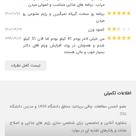
مرتب. برنامه های غذایی متناسب و اصولی میدن
۱۴۰۰/۱۰/۱۸
برنامه رو سخت گیرانه نمیگیرن و رژیم متنوعی رو
میدن
۱۴۰۰/۰۴/۲۷
کمبود وزن
۱۳۹۹/۰۴/۰۹
من خیلی لاغر بودم 41 کیلو بودم اما الان 51 کیلو
شدم و همچنان در روند افزایش وزنم اقای دکتر
بسیار خوب و عالی هستند
۱۳۹۸/۰۷/۱۰
واقعا دکتر خوبین .خیلی خوب راهنمایی میکنن.من
لیست کامل نظرات
که خیلی راضی بودم .
۱۴۰۰/۰۶/۱۱
کمک به کاهش وزن
۱۳۹۸/۱۰/۱۳
بسیار عالی
اطلاعات تکمیلی
۱۴۰۴/۰۱/۱۶
کاهش وزن نیاز داشتم، عالی بودن.
۱۳۹۹/۱۱/۲۸
خیلی خوب پیش میرفتم عمل داشتم نتونستم رژیم
عضو انجمن مطالعات چاقی بریتانیا، محقق دانشگاه UKM و مدرس دانشگاه
ادامه بدم
CIU.
۱۳۹۸/۰۹/۲۳
رژیم غذایی
مشاوره آنلاین و تخصصی برای شخصی سازی رژیم های غذایی و اصلاح
۱۴۰۱/۰۴/۰۴
عالیییی
عادات و رفتارهای تغذیه ای در موارد: