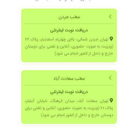
جهت زوج درمانی نتیجه خوبی گرفتم.زندگیم رو
نجات داد.
۱۴۰۲/۰۱/۱۰
ali bood
مطب جردن
۱۴۰۲/۱۱/۱۷
شخصیت بسیار آرامش بخش و علم به روز دکتر
دریافت نوبت اینترنتی
موسوی قابل ستایش است
تهران جردن شمالی، بالای چهارراه اسفندیار، پلاک ۲۲
۱۴۰۲/۱۰/۲۹
عالی عالی .تشکر
(ویزیت به صورت حضوری، آنلاین و تلفنی برای دوستان
۱۴۰۲/۱۱/۱۷
بسیار خوب رضایت داشتم
خارج و داخل از کشور انجام می شود)
۱۴۰۲/۱۱/۰۱
از بهترین های ایران هستند.تشکر از زحمات دکتر
موسوی
۱۴۰۳/۰۴/۲۷
سلام از درمان دکتر آزاده موسوی جهت افسردگی
مطب سعادت آباد
مزمن دخترم و وسواس خیلی ممنونم راهکارهای
بسیار خوبی دریافت کردیم
دریافت نوبت اینترنتی
۱۴۰۲/۱۰/۲۱
پبشنهاد می کنم .بی نهایت کاردان و باتجربه هستند
تهران سعادت آباد، میدان فرهنگ، خیابان آبشار،
پلاک ۲۰ (ویزیت به صورت حضوری، آنلاین و تلفنی برای
۱۴۰۲/۱۰/۲۷
خوب و عالی
دوستان خارج و داخل از کشور انجام می شود)
۱۴۰۲/۱۱/۱۵
جهت مشکلات با همسرم خدمتشون رسیده بودم از
نتیجه جلسات روانشناسی راضی بودم ممنون از نظم
و درایت شما