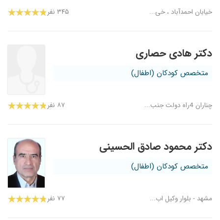
خیابان احمدآباد ، خی...
۳۴۵ نفر
دکتر هادی حصاری
متخصص کودکان (اطفال)
چناران 4راه دولت جنب...
۸۷ نفر
دکتر محمود صادق الحسینی
متخصص کودکان (اطفال)
مشهد - بلوار وکیل اب...
۷۷ نفر