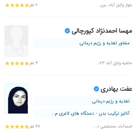
بلوار وکیل آباد، بین...
۲ نفر
مهسا احمدنژاد کپورچالی
مشاور تغذیه و رژیم درمانی
حاشیه وکیل آباد ۲۳،...
۳ نفر
عفت بهادری
تغذیه و رژیم درمانی
آنالیز ترکیب بدن - دستگاه های لاغری م...
احمدآباد، محتشمی ۱،...
۴۸ نفر