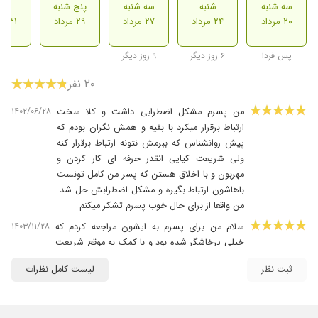
سه شنبه
شنبه
سه شنبه
پنج شنبه
شنب
۲۰ مرداد
۲۴ مرداد
۲۷ مرداد
۲۹ مرداد
۳۱ مرداد
پس فردا
۶ روز دیگر
۹ روز دیگر
۲۰ نفر
۱۴۰۲/۰۶/۲۸
من پسرم مشکل اضطرابی داشت و کلا سخت
ارتباط برقرار میکرد با بقیه و همش نگران بودم که
پیش روانشناس که ببرمش نتونه ارتباط برقرار کنه
ولی شریعت کیایی انقدر حرفه ای کار کردن و
مهربون و با اخلاق هستن که پسر من کامل تونست
باهاشون ارتباط بگیره و مشکل اضطرابش حل شد.
من واقعا از برای حال خوب پسرم تشکر میکنم
۱۴۰۳/۱۱/۲۸
سلام من برای پسرم به ایشون مراجعه کردم که
خیلی پرخاشگر شده بود و با کمک به موقع شریعت
به خوبی ایشون تونستن کنترل کنن. با تشکر
ثبت نظر
لیست کامل نظرات
۱۴۰۴/۰۷/۱۰
پسرم اضطراب جدایی داشت و توسط ایشان درمان
شد. ایشان بسیار مسلط هستند به کارشان و من
رضایت کامل دارم ازشون