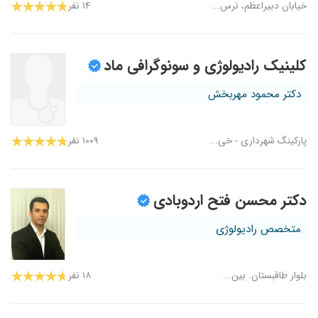
خیابان دبیراعظم، نرس...
۱۴ نفر
کلینیک رادیولوژی و سونوگرافی ماد
دکتر محمود مهربخش
پارکینگ شهرداری - خی...
۱۰۰۹ نفر
دکتر محسن فتح اردوبادی
متخصص رادیولوژی
بلوار طاقبستان. بین...
۱۸ نفر