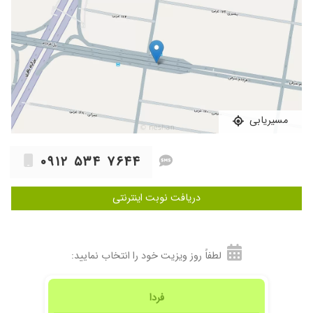
عضو مؤسسه انیستیتو پاردوکس درمانی ایران
سابقه مشاوره و برگزاری کارگاه در مدارس، سراهای محله و کلینیک
سابقه فعالیت مشاوره ای در کلینیک آویده - مسیر سبز - مهرانا
عضو مشاورین ـ صنعتی شریف
فعالیت های آموزشی:
برگزاری کارگاه های:
مسیریابی
۱- مهارت های زندگی
۰۹۱۲ ۵۳۴ ۷۶۴۴
۲- درمان اختلالات اضطرابی و وسواس و نشانه های بدنی به روش PTC
۳- مهارت های ازدواج (قبل، حین، بعد ازدواج)
دریافت نوبت اینترنتی
۴- تربیت جنسی کودکان
مقالات:
۱- تعیین رابطه طرحواره های ناسازگار اولیه با اهمال کاری تحصیلی و
لطفاً روز ویزیت خود را انتخاب نمایید:
رفتارهای پرخطر دانش آموزان دوره دوم دبیرستانی منطقه ۴ تهران
فردا