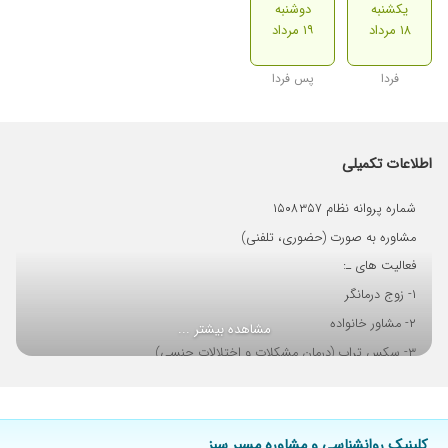
یکشنبه
دوشنبه
۱۸ مرداد
۱۹ مرداد
فردا
پس فردا
اطلاعات تکمیلی
شماره پروانه نظام ۱۵۰۸۳۵۷
مشاوره به صورت (حضوری، تلفنی)
فعالیت های ـ:
۱- زوج درمانگر
۲- مشاور خانواده
مشاهده بیشتر ...
۳- سکس تراپ (درمان مشکلات و اختلالات جنسی)
۴- درمان اختلالات اضطرابی (وسواس، فوبیا، نشانه های بدنی، پانیک،
افسردگی)
۵- درمان اختلالات شخصیتی
کلینیک روانشناسی و مشاوره مسیر سبز