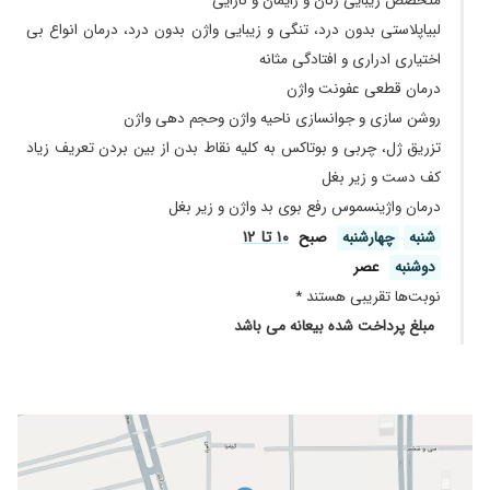
متخصص زیبایی زنان و زایمان و نازایی
۱۴۰۴/۰۱/۲۶
من تست پاپ اسمیر و hpv انجام دادم و خیلیی
راضی بودم. معطلی در مطب زیاد بود ولی خانم دکتر
لبیاپلاستی بدون درد، تنگی و زیبایی واژن بدون درد، درمان انواع بی
با دقت و حوصله تست گرفتن ازم.
اختیاری ادراری و افتادگی مثانه
۱۴۰۳/۰۶/۲۹
بسیار د
درمان قطعی عفونت واژن
۱۴۰۳/۱۰/۱۹
عدم رضایت
روشن سازی و جوانسازی ناحیه واژن وحجم دهی واژن
تزریق ژل، چربی و بوتاکس به کلیه نقاط بدن از بین بردن تعریف زیاد
۱۴۰۳/۰۸/۰۶
هنوز تحت درمان هستم
کف دست و زیر بغل
۱۴۰۴/۰۱/۲۶
دکتر بسیار خوبی هستند ، برای چکاپ سینه و زنان
خدمتشون رفتم
درمان واژینسموس رفع بوی بد واژن و زیر بغل
۱۰ تا ۱۲
شنبه
چهارشنبه
صبح
۱۴۰۴/۰۲/۳۱
بییی نظیر...عفونت ..درمان کامل..ولژینو پلاستی
پرینو پلاستی
دوشنبه
عصر
۱۴۰۳/۰۹/۲۶
عمل لابیا پلاستی
نوبت‌ها تقریبی هستند *
مبلغ پرداخت شده بیعانه می باشد
۱۴۰۵/۰۳/۱۲
برای جوش های هورمونی رفتم تشخیص عالی بود
تحت درمان هستم
۱۴۰۲/۱۰/۰۷
خیلی دکتر خوبی هستند
۱۴۰۳/۰۸/۲۲
خانم دکتر عالی هستن
۱۴۰۴/۰۸/۰۵
فعلا تحت درمان 4ماهه نتیجه نگرفتم هنوز
۱۴۰۱/۰۲/۰۷
عالی بو