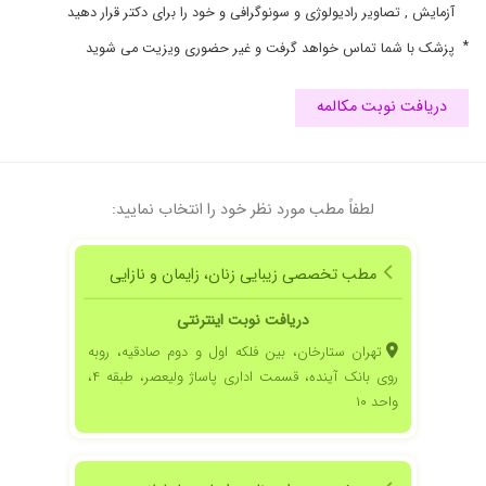
۱۴۰۳/۰۷/۱۶
بسیار با حوصله و مهربان
آزمایش , تصاویر رادیولوژی و سونوگرافی و خود را برای دکتر قرار دهید
۱۴۰۳/۰۲/۰۱
فعلا در حال حاضر تحت درمان هستم
*
پزشک با شما تماس خواهد گرفت و غیر حضوری ویزیت می شوید
۱۴۰۲/۰۹/۱۲
حتما ایشون رو تصیه میکنم
۱۴۰۰/۰۸/۲۵
فعلا مرحله ویزیت و انجام آزمایشات
دریافت نوبت مکالمه
۱۴۰۱/۰۳/۲۳
بسیار دکتر خوبی بودن
۱۴۰۳/۰۸/۰۴
دکتر بسیارباتجربه و
۱۴۰۰/۰۱/۲۵
کیست تخمدان داشتم
لطفاً مطب مورد نظر خود را انتخاب نمایید:
۱۴۰۳/۱۱/۲۴
عدم رضایت
۱۴۰۰/۰۶/۱۸
فعلا از تجویز ایشون برای عفونت های مکرر راضی
مطب تخصصی زیبایی زنان، زایمان و نازایی
هستم. بعد از پایان دوره درمان میشه بهتر نظر داد.
بسیار خوش اخلاق هستن.
دریافت نوبت اینترنتی
۱۴۰۵/۰۲/۲۲
خوش اخلاق و خوش برخورد برای PCOS روش
تهران ستارخان، بین فلکه اول و دوم صادقیه، روبه
درمان طبیعی و گیاهی دارند از معدود پزشک هایی
روی بانک آینده، قسمت اداری پاساژ ولیعصر، طبقه ۴،
که با PCOS آشنایی دارند
واحد ۱۰
۱۴۰۲/۰۷/۱۰
مشکل عفونت و نامنظمی پریود داشتم و کاملا کاملا
رفع شد...دکتر بی نظیری هستش مخصوصا
اخلاقشون