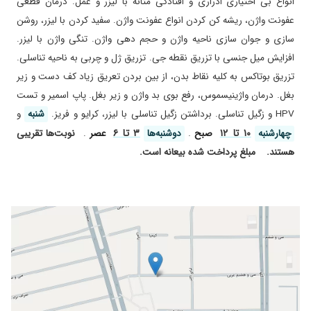
انواع بی اختیاری ادراری و افتادگی مثانه با لیزر و عمل. درمان قطعی
راضی هستم
عفونت واژن، ریشه کن کردن انواع عفونت واژن. سفید کردن با لیزر، روشن
۱۴۰۴/۰۹/۱۹
اولین جلسه را داشتم، هنوز بازخوردی ندارم، انشالله
سازی و جوان سازی ناحیه واژن و حجم دهی واژن. تنگی واژن با لیزر.
جلسات آینده نظرم را خواهم گفت
افزایش میل جنسی با تزریق نقطه جی. تزریق ژل و چربی به ناحیه تناسلی.
۱۴۰۳/۱۰/۲۳
کیست داشتم
تزریق بوتاکس به کلیه نقاط بدن، از بین بردن تعریق زیاد کف دست و زیر
۱۴۰۴/۰۲/۱۶
من برای افتادگی شدید مادرم که سنشون ۷۶ ساله
بغل. درمان واژینیسموس، رفع بوی بد واژن و زیر بغل. پاپ اسمیر و تست
هستن به خانوم دکتر رجوع کردیم بسیار با اخلاق
HPV و زگیل تناسلی. برداشتن زگیل تناسلی با لیزر، کرایو و فریز.
شنبه
و
بسیار صبور و دلسوز مشکل مامان منو حل کردن خدا
براشون بهترین ها رو بخاد
۱۰ تا ۱۲
۳ تا ۶
چهارشنبه
صبح
.
دوشنبه‌ها
عصر
.
نوبت‌ها تقریبی
۱۴۰۳/۰۲/۱۳
هستند.
مبلغ پرداخت شده بیعانه است.
عفونت داشتم موقتی خوب شدم
۱۴۰۰/۰۹/۰۹
عالییییی و
۱۴۰۰/۰۸/۲۴
لطفا پلاستی پیش ایشون انجام دادم باورم نمی
شد اینقدر بدون درد باشه واقعا دستشون سبکه
قیمت هم عالی نتیجه هم عالی
۱۴۰۴/۰۴/۲۳
زایمان
۱۳۹۹/۰۴/۲۱
من خارش و سوزش شدید و عفونت داشتم که
خدارو شکر به لطف خانم دکتر کلا بر طرف شد
۱۴۰۴/۰۱/۳۱
عمل عالی بودن