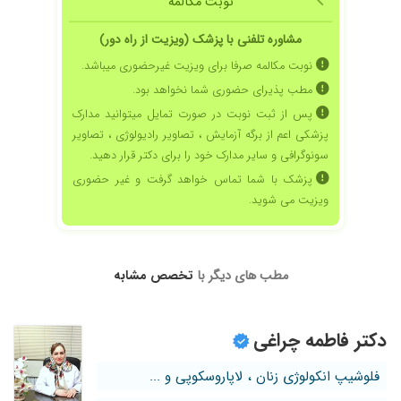
نوبت مکالمه
برای بیمار
مشاوره تلفنی با پزشک (ویزیت از راه دور)
۱۴۰۲/۰۳/۰۶
پزشک خوبی هستن .
نوبت مکالمه صرفا برای ویزیت غیرحضوری میباشد.
۱۴۰۳/۰۳/۲۳
دکتر باوحوصله وبا تسخیص عالی
مطب پذیرای حضوری شما نخواهد بود.
۱۴۰۱/۰۸/۰۹
خیلی عالی هم از لحاظ تجربه وتخصص هم اخلاق
پس از ثبت نوبت در صورت تمایل میتوانید مدارک
وادب
پزشکی اعم از برگه آزمایش ، تصاویر رادیولوژی ، تصاویر
۱۴۰۴/۰۸/۱۰
عمل لابیاپلاستی
سونوگرافی و سایر مدارک خود را برای دکتر قرار دهید.
۱۴۰۴/۰۴/۲۱
بسیار با حوصله هستن و با دقت گوش میدن
پزشک با شما تماس خواهد گرفت و غیر حضوری
۱۴۰۴/۰۴/۲۹
خوب بو
ویزیت می شوید.
۱۴۰۴/۰۳/۰۶
خارش واژن
۱۴۰۳/۱۲/۲۵
فعلا نتیجه نداده
مطب های دیگر با
تخصص مشابه
۱۴۰۱/۰۳/۲۵
به شخصه راضی بودم و مشکلم با یک جلسه
ویزیت و دارو رفع شد
۱۴۰۴/۰۳/۲۰
کیست داشتم یک ماه درمان شدم
دکتر فاطمه چراغی
۱۴۰۴/۰۸/۱۰
زگیل رو خیلی خوب درمان می کنند و با قیمت
مناسب
فلوشیپ انکولوژی زنان ، لاپاروسکوپی و ...
۱۴۰۳/۰۱/۱۴
ویزیت دوباره