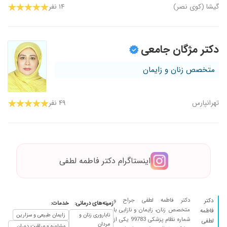
گیشا (کوی نصر)
۱۴ نفر
دکتر مژگان جامعی
متخصص زنان و زایمان
تهرانپارس
۴۹ نفر
اینستاگرام دکتر فاطمه لطفی
دکتر فاطمه لطفی جراح و
دکتر
زمینه‌های درمانی:
خدمات:
متخصص زنان، زایمان و نازایی با
فاطمه
ناباروری زنان و
زایمان طبیعی و سزارین
شماره نظام پزشکی 99783 یکی از
لطفی
مردان
مشاوره و مراقبت دوران