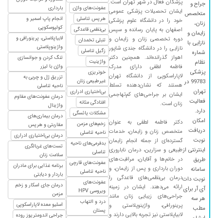
پزشکان فعال در شهر تهران است.
جراح و
عفونت‌های واژن
بارداری
ایشان تحصیلات پزشکی عمومی
متخصص
هرپس تناسلی
انجام پاپ اسمیر و
خود را در دانشگاه علوم پزشکی
زنان،
کولپوسکوپی
اصفهان به پایان رسانده و سپس
بی‌نظمی قاعدگی
زایمان و
لابیاپلاستی، پرینورافی و
دوره تخصصی زنان و زایمان و
تنبلی تخمدان
نازایی با
واژینوپلاستی
نازایی را در دانشگاه جندی شاپور
زگیل تناسلی
شماره
اهواز گذرانده‌اند. همچنین دکتر
تنگ کردن و جوانسازی
واژینیت
نظام
فاطمه لطفی دارای مدرک
واژن با لیزر
پزشکی
خونریزی
لاپاراسکوپی از دانشگاه تهران
تزریق ژل و چربی به
غیرطبیعی زنان
99783 در
هستند که نشان‌دهنده تسلط
ناحیه تناسلی
تهران
بی‌اختیاری ادراری
ایشان بر جراحی‌های کم‌تهاجمی
درمان عفونت‌های مقاوم
فعالیت
افتادگی مثانه
زنان است.
واژینال
دارد.
مشکلات یائسگی
درمان بیماری‌های
امکان
دکتر فاطمه لطفی به عنوان
زخم‌های مزمن
مقاربتی و هرپس
دریافت
متخصص زنان و زایمان، خدمات
ناحیه تناسلی
درمان بی‌اختیاری ادراری
نوبت
گسترده‌ای از جمله انجام زایمان
بدفرمی‌های ناحیه
تست‌های غربالگری
اینترنتی از
طبیعی و سزارین، درمان ناباروری
تناسلی
سلامت زنان
در خانم‌ها و آقایان، مراقبت‌های
طریق
عفونت‌های قارچی
برنامه غذایی برای مادران
دوران بارداری و پس از زایمان، و
سامانه
ناحیه تناسلی
باردار و دیابتی
درمان بی‌نظمی‌های قاعدگی را
نوبت دات
عفونت‌های
درمان جای اسکار و زخم
ارائه می‌دهند. ایشان در زمینه
آی آر برای
ویروسی HPV
مزمن
جراحی‌های زیبایی زنان مانند
هر سه
درد و التهاب
اسلیو معده لاپاراسکوپی
پرینورافی، واژینوپلاستی و
مطب
پستان
لابیاپلاستی نیز تجربه بالایی دارند و
جراحی اندومتریوز روده