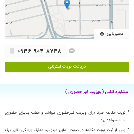
۱۴۰۴/۰۱/۳۰
حس اطمینان خاطر میدادن. انگار پیش دکتری
اومدی که هم دانش شو دارن و هم تعهدش.
۱۴۰۳/۰۱/۱۷
فعلا نتیجه نگرفتک
۱۴۰۲/۱۱/۱۸
خیلی خوبه
مسیریابی
۱۴۰۴/۰۴/۱۹
بسیار مهربان و حاذق هستند
۱۴۰۳/۰۲/۰۴
خیلی خانم
۰۹۳۶ ۹۰۴ ۸۷۴۸
۱۴۰۳/۰۸/۰۹
عمل انجام دادم
دریافت نوبت اینترنتی
۱۴۰۴/۰۹/۲۳
عالی بود
۱۴۰۴/۰۲/۲۳
من تنبلی تخمدان داشتم بدون قرص هورمونی حال
منو بهتر کردن واقعا استادن تو کارشون
مشاوره تلفنی ( ویزیت غیر حضوری )
۱۴۰۰/۰۸/۲۵
خانم دکتر با حوصله وخوش رو، من که از کارشون
راضی بودم
۱۴۰۴/۰۶/۱۶
معاینه اولیه
*
نوبت مکالمه صرفا برای ویزیت غیرحضوری میباشد و مطب پذیرای حضوری
۱۴۰۰/۰۵/۲۶
عالی و بسیار خوش اخلاق
شما نخواهد بود
۱۴۰۴/۰۵/۱۴
برای معاینه کلی رفتم.راضی بودم
*
پس از ثبت نوبت مکالمه در صورت تمایل میتوانید مدارک پزشکی نظیر برگه