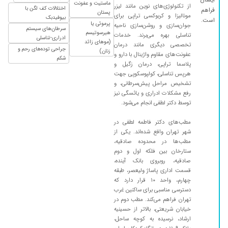
ایشان
ماستیت و عفونت
از تکنولوژی‌های نوین مانند لیزر
اختلالات کف لگن با
فراهم
پستان
مونالیزا و کربوکسی تراپی برای
بیوفیدبک
است.
پرموئی یا
جوان‌سازی و روشن‌سازی ناحیه
سرطان‌های سیستم
هیرسوتیسم
تناسلی بهره می‌برند. خدمات
ادراری-تناسلی
(موهای زائد
تخصصی دیگری مانند درمان
جراحی توده‌های رحم و
زنان)
عفونت‌های مقاوم واژینال با دارو و
شکم
پلاسما تراپی، درمان زگیل و
هرپس تناسلی، کولپوسکوپی جهت
تشخیص مراحل پیش‌سرطانی، و
رفع مشکلات ادراری و یائسگی نیز
توسط دکتر لطفی انجام می‌شود.
مطب‌های دکتر فاطمه لطفی در
شهر تهران واقع شده‌اند. یکی از
مطب‌ها در محدوده صادقیه،
ستارخان بین فلکه اول و دوم
صادقیه، روبروی بانک آینده،
قسمت اداری پاساژ ولیعصر، طبقه
چهارم، واحد ۱۰ قرار دارد که
دسترسی مناسبی برای ساکنین غرب
تهران فراهم می‌کند. مطب دوم در
خیابان شریعتی، بالاتر از حسینیه
ارشاد، نرسیده به کوچه ساحل،