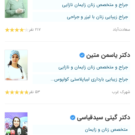
جراح و متخصص زنان زایمان نازایی
۱۴۰۰/۰۲/۲۹
راضی بودم
۱۴۰۰/۰۲/۲۴
حساسیت داده بودم با نسخه ایشان کامل خوب
جراح زییایی زنان با لیزر و جراحی
شدم
سعادت‌آباد
۲۱۷ نفر
۱۴۰۳/۱۲/۰۴
خانم دکتر خیلی مهربون وخوش اخلاقن
۱۴۰۲/۰۲/۱۸
عالی بودند پیش ایشون عمل زیبایی واژن انجام
دادم
دکتر یاسمن متین
جراح و متخصص زنان زایمان و نازایی
جراح زیبایی بارداری لبیاپلاستی کولپوس...
شهرک غرب
۵۳ نفر
دکتر گیتی سیدقیاسی
متخصص زنان و زایمان