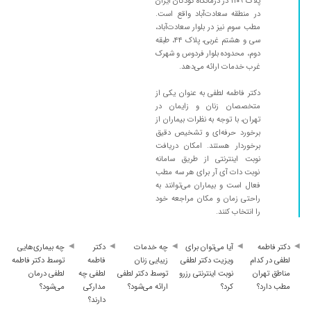
پلاک ۱۱۰۹ در درمانگاه کودکان ایران
در منطقه سعادت‌آباد واقع است.
مطب سوم نیز در بلوار سعادت‌آباد،
سی و هشتم غربی، پلاک ۴۴، طبقه
دوم، محدوده بلوار فردوس و شهرک
غرب خدمات ارائه می‌دهد.
دکتر فاطمه لطفی به عنوان یکی از
متخصصان زنان و زایمان در
تهران، با توجه به نظرات بیماران از
برخورد حرفه‌ای و تشخیص دقیق
برخوردار هستند. امکان دریافت
نوبت اینترنتی از طریق سامانه
نوبت دات آی آر برای هر سه مطب
فعال است و بیماران می‌توانند به
راحتی زمان و مکان مراجعه خود
را انتخاب کنند.
دکتر فاطمه
آیا می‌توان برای
چه خدمات
دکتر
چه بیماری‌هایی
لطفی در کدام
ویزیت دکتر لطفی
زیبایی زنان
فاطمه
توسط دکتر فاطمه
مناطق تهران
نوبت اینترنتی رزرو
توسط دکتر لطفی
لطفی چه
لطفی درمان
مطب دارد؟
کرد؟
ارائه می‌شود؟
مدارکی
می‌شود؟
دارند؟