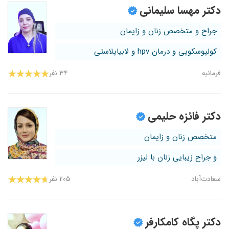
درمان هم کاملا حاذق ،باتجربه و تشخیصشون عالی
دکتر مهسا سلیمانی
هست خدا عمر با عزت بهشون بده
۱۴۰۳/۰۶/۰۶
بیماری قارچی وعالی بودند
جراح و متخصص زنان و زایمان
۱۴۰۱/۰۵/۲۸
دکتر بسیار با حوصله و صبور و خیلی وقت میذارن
کولپوسکوپی و درمان hpv و لابیاپلاستی
برای بیمار نه اینکه 1 دقیقه باشه ویزیتشون،
تشخیص هاشون هم همیشه خوب بوده و جواب
فرمانیه
۳۴ نفر
داده نسخه هاشون
۱۴۰۵/۰۴/۲۷
درحال درمان میباشم نظر قطعی بعد از بهبودی اعلام
میکنم
دکتر فائزه حلیمی
۱۴۰۴/۰۵/۰۳
خیلییییی خوبه حتما پیشنهاد میکنم یه دکتر زنان
امن که قضاوتت نمیکنه من برای مشکلات تو رابطه
متخصص زنان و زایمان
زناشویی و عفونت مراجعه کردم فکر میکردم حالا
حتما بهم میگه باید بیای لبیاپلاستی کنی ولی خانم
و جراح زیبایی زنان با لیزر
دکتر مشکل عفونتم رو با چهار جلسه اوزون تراپی
حلی کردن و برای اون مشکلات هم تزریق ژل رو
سعادت‌آباد
۲۰۵ نفر
پیشنهاد دادن که واقعا عالی بود و الان خیلی حس
بهتری دارم تو رابطه
۱۴۰۴/۰۵/۱۹
طمشسدد
دکتر پگاه کامکارفر