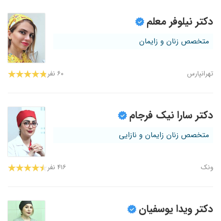
۱۴۰۳/۰۵/۲۵
عدم رضایت
دکتر نیلوفر معلم
۱۴۰۴/۰۵/۲۳
هنوز تحت درمانم
متخصص زنان و زایمان
۱۴۰۵/۰۵/۱۲
فعلا ۱ حلسه اوزون تراپی کردم بتید ۳ جلسه دیکر
برم
۱۴۰۲/۱۱/۱۴
خانم دکتر خیلی مهربونن فعلا تحت درمانم ولی
تهرانپارس
۶۰ نفر
استرس منو کامل از بین بردن
۱۴۰۴/۰۱/۰۵
عمل لابیا پلاستی و هودکتمی انجام دادم و کمتر از
یک ماه گذشته بسیار راضی هستم و کاملا خوب
دکتر سارا نیک فرجام
شده اون هم با قیمت نصف جاهای دیگه،واقعا
ممنونم از خانم دکتر که انقدر منصف و
متخصص زنان زایمان و نازایی
دلسوزند،خودم به چند نفر با قاطعیت معرفی کردم
۱۴۰۳/۰۷/۲۵
دختر خواهرم بیمار ایشون بوده و بسیار راضی
بودند
ونک
۴۱۶ نفر
۱۴۰۴/۰۴/۲۸
عالی هستن خانم دکتر
۱۴۰۰/۱۲/۱۵
بسیار خوش اخلاق
دکتر ویدا یوسفیان
۱۴۰۳/۱۱/۲۰
خیلی راضی هستم هم خیلی باشخصیت و متین
هستن .خدا حفظتون کنه .