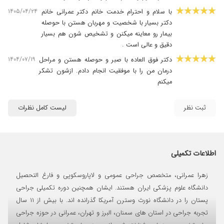
۱۴۰۵/۰۴/۲۴
با سلام و احترام خدمت خانم دکتر عمرانی خانم
دکتر بسیار با شخصیت و مهربان هستن با حوصله
بیمار رو معاینه میکنن و تشخیص شون هم بسیار
دقیق و عالی است .
۱۴۰۴/۰۷/۱۹
دکتر فوق العاده با صبر و حوصله هستن و مراحل
درمان من را با موفقیت انجام دادم. ازشون تشکر
میکنم
۱۴۰۴/۰۷/۱۵
واقعا از خانم دکتر عمرانی ممنونم. جراحی تیروئیدم
رو با دقت و آرامش خاصی انجام دادن، طوری که
ثبت نظر
لیست کامل نظرات
کل روند برام راحتتر از چیزی بود که فکر میکردم.
هم تشخیصشون عالی بود، هم برخوردشون خیلی
صمیمی و دلگرمکننده بود. خدا خیرشون بده
اطلاعات تکمیلی
۱۴۰۴/۰۷/۱۴
خانم دکتر عمرانی جراحی دقیق، دلسوز و بینظیر
هستند. از تشخیص درست و عمل فوقالعادهشون
زهرا عمرانی، متخصص جراحی عمومی و لاپاروسکوپی و فارغ التحصیل
واقعا ممنونم.
دانشگاه علوم پزشکی ایران هستند. ایشان همچنین دوره تکمیلی جراحی
۱۴۰۴/۰۷/۱۵
از خانم دکتر بابت جراحی کیست واقعا ممنونم، از
پستان را در دانشگاه نورث وسترن آمریکا گذرانده اند. با بیش از ۱۱ سال
نتیجه رضایت کامل داشتم
تجربه جراحی در استان های سمنان، البرز و تهران، عمرانی در حوزه جراحی
۱۴۰۴/۰۷/۱۷
جراحی کیسه صفرا و بسیار از برخورد دکتر و