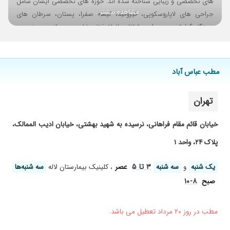
های تخصصی و زیبایی شناخته شده اند. حوزه های تخصصی ایشان شامل
جراحیم راضی ام.
مشاهده بیشتر ...
جراحی های لاپاروسکوپی، تیروئید، کیسه صفرا، پستان، سرطان های
دستگاه گوارش، هموروئید، شقاق و انواع فتق ها است. عمرانی همچنین در
جراحی های زیبایی مانند ابدومینوپلاستی، بلفاروپلاستی، ماموپلاستی و
پروتز سینه فعالیت دارند و با تجربه خود، روند جراحی را با دقت و ایمنی
انجام می دهند. ایشان دارای بیش از ۱۹۰ استناد علمی در مجلات معتبر بین
مطب عباس آباد
المللی هستند و همواره به روز بودن دانش خود را در اولویت قرار می دهند
تا خدمات علمی و دقیق به بیماران ارائه دهند. Instagram: Drzahra_omrani
تهران
خیابان قائم مقام فراهانی، نرسیده به شهید بهشتی، خیابان ادیب الممالک،
پلاک ۲۴، واحد ۱
۳ تا ۵
یک شنبه
و
سه شنبه
عصر
، کلینیک بیمارستان لاله
سه شنبه‌ها
۸-۱۰
صبح
مطب در روز ۲۰ مرداد تعطیل می باشد.