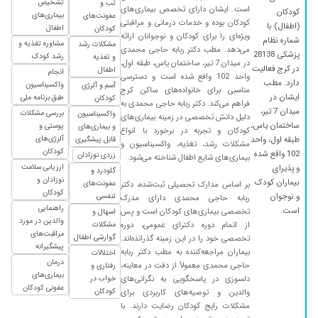
تشخیص
تب و
است. ایشان دارای تخصص بیماری‌های
کودکان
بیماری‌های
عفونت‌های
کودکان بوده و خدمات درمانی و مراقبتی
(اطفال) با
اطفال
کودکان
ویژه‌ای را برای کودکان و نوجوانان ارائه
شماره نظام
مشاوره تغذیه و
مشکلات رشد
می‌دهد. مطب دکتر ربابه حاجی محمدی
پزشکی 28138
رشد کودک
و تغذیه
در میدان 7 تیر، ساختمان یاس، طبقه اول،
در کرج فعالیت
اطفال
انجام
واحد 102 واقع شده است و دسترسی
دارد. مطب
واکسیناسیون
آسم و آلرژی
مناسبی برای خانواده‌های ساکن کرج
ایشان در
طبق برنامه ملی
کودکان
فراهم می‌کند. دکتر ربابه حاجی محمدی به
میدان 7 تیر،
بررسی مشکلات
واکسیناسیون
دلیل دانش تخصصی در زمینه بیماری‌های
ساختمان یاس،
پوستی و
و بیماری‌های
کودکان و تجربه در برخورد با انواع
آلرژی‌های
طبقه اول، واحد
قابل پیشگیری
مشکلات رشد، تغذیه، واکسیناسیون و
کودکان
102 واقع شده
زردی نوزادان
بیماری‌های شایع اطفال شناخته می‌شود.
ارزیابی سلامت
و پذیرای
گلودرد و
نوزادان و
بیماران کودک
عفونت‌های
بر اساس مدارک تحصیلی ثبت‌شده، دکتر
کودکان
و نوجوان
تنفسی
ربابه حاجی محمدی دارای مدرک
راهنمایی
است.
تخصصی بیماری‌های کودکان است و پس
اسهال و
والدین در مورد
از اتمام دوره دکترای عمومی، دوره
مشکلات
مراقبت‌های
گوارشی اطفال
تخصصی خود را در این زمینه گذرانده‌اند.
پیشگیرانه
بیماران مراجعه‌کننده به مطب دکتر ربابه
اختلالات
درمان
حاجی محمدی معمولاً از دقت در معاینه،
رفتاری و
بیماری‌های
دلسوزی در پاسخگویی به نگرانی‌های
خواب در
عفونی کودکان
کودکان
والدین و توصیه‌های کاربردی برای
مشکلات رایج کودکان رضایت دارند. با