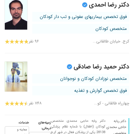
۱۳۹۹/۱۱/۱۴
دکتر بسیار با تجربه ای هستن کارشون حرف نداره
دکتر رضا احمدی
۱۴۰۰/۰۵/۱۳
دکتر بسیار خوبی است وبسیار دقیق بیماری کودکان
فوق تخصص بیماریهای عفونی و تب دار کودکان
راتشخیص می دهد
۱۴۰۰/۱۲/۱۲
بهترین متخصصاطفالی هستن که دیدم
متخصص کودکان
۱۴۰۰/۰۳/۱۵
بهترین متخصص کودکان در کرج
کرج. خیابان طالقانی...
۹۶ نفر
۱۴۰۰/۰۹/۰۶
دکتر بسیار خوب و دانایی است
۱۴۰۰/۰۷/۲۷
راضی هستم
دکتر حمید رضا صادقی
متخصص نوزادان کودکان و نوجوانان
فوق تخصص گوارش و تغذیه
چهارراه طالقانی - کو...
۷۴۸ نفر
دکتر ربابه حاجی محمدی متخصص
دکتر ربابه
زمینه‌های
خدمات:
کودکان (اطفال) با شماره نظام پزشکی
حاجی محمدی
درمانی:
معاینه و
28138 یکی از پزشکان فعال در شهر کرج
متخصص