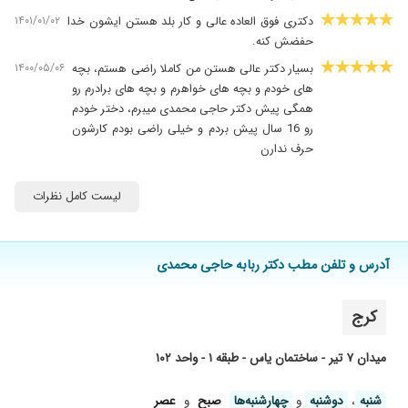
۱۴۰۱/۰۱/۰۲
دکتری فوق العاده عالی و کار بلد هستن ایشون خدا
حفضش کنه.
۱۴۰۰/۰۵/۰۶
بسیار دکتر عالی هستن من کاملا راضی هستم، بچه
های خودم و بچه های خواهرم و بچه های برادرم رو
همگی پیش دکتر حاجی محمدی میبرم، دختر خودم
رو 16 سال پیش بردم و خیلی راضی بودم کارشون
حرف ندارن
۱۳۹۹/۱۰/۲۶
سلام پسریک ساله دارم خیلی حالش بده راهنمایی
میخوام
لیست کامل نظرات
۱۴۰۰/۰۹/۱۷
ویزین ملهاتهم
۱۴۰۰/۰۴/۲۰
در تشخیص بسیار عالی
آدرس و تلفن مطب دکتر ربابه حاجی محمدی
۱۳۹۹/۰۴/۱۴
بهترین دکتر در زمینه اطفال
۱۳۹۷/۰۹/۱۵
تب و دل درد فرزند قبلی
کرج
۱۴۰۰/۰۹/۲۷
دکتر بسیار عالییییی
میدان ۷ تیر - ساختمان یاس - طبقه ۱ - واحد ۱۰۲
۱۳۹۸/۰۸/۰۹
عالیه دختر من مشکل تنگیه نفس داشت
۱۴۰۰/۰۸/۱۶
عالیه طبابت دکتر
شنبه
،
دوشنبه
و
چهارشنبه‌ها
صبح
و
عصر