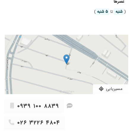
عصر‌ها
۱۳۹۸/۰۴/۰۸
تماس مطب ۰۹۳۹۱۰۰۸۸۳۹ _ ۰۲۶۳۲۲۶۴۸۰۴
دخترم درد معده داشت که با دارو بهتر نشده بود.
توسط ایشان اندوسکوپی شد که معلوم شد زخم
(
شنبه
تا
۵ شنبه
)
لطفا منشور اخلاقی حقوقی مطب مطالعه شود:
معده و میکروب معده داره. چند نوع دارو دادند که
– طبق قانون مصوب وزارت بهداشت، مراجعه مجدد پس از ۴۸ساعت، تحت
الان دیگه درد نداره
عنوان رویت آزمایش یا تکرار معاینه، مشمول پرداخت حق ویزیت جدید
۱۴۰۲/۱۱/۲۹
پسرم مشگل گوارش داشت
میباشد.
۱۴۰۴/۰۷/۲۵
فعلا که ه
– حق ویزیت پزشک فوق تخصص کودکان طبق مصوبه انجمن پزشکان
۱۴۰۴/۰۳/۰۱
دخترم یبوست داشت ،حالا با داروهای آقای دکتر
اطفال ایران میباشد.
خیلی بهتر شده ایشون خیلی صبور هستن و بسیار
– در صورت عدم رضایت از شرایط موجود با رعایت احترام متقابل قبل از
وقت میزارن
ورود به اتاق پزشک ویزیت خود را کنسل نمایید و از بحث و مجادله
۱۴۰۴/۰۶/۱۴
فعلا تازه درمان رو شروع کردم
بپرهیزید.
۱۳۹۸/۱۱/۱۲
پسرم اشتهانداشت هیچی نمیخوردبردم پیش اقای
– مدت انتظار معمولا از ۵ دقیقه تا حداکثر دو ساعت بوده و به نظم زمان
مسیریابی
دکتر خیلی خوب شد ممنونم ازاقای دکتر
مراجعه شما عزیزان بستگی دارد.
۱۳۹۸/۰۴/۲۲
خوب بود
– به علت رعایت حقوق معنوی سایر بیماران از پذیرش افراد تندخو و
۰۹۳۹ ۱۰۰ ۸۸۳۹
۱۴۰۴/۰۵/۲۹
فلاآزمایش نوشتن
پرخاشگر معذوریم.
۱۴۰۳/۱۱/۲۴
مشکل یبوست دخترم بود با دارویی که دکتر تجویز
– پرداخت حق ویزیت پس از مطالعه منشور اخلاقی و حقوقی فوق به معنی
۰۲۶ ۳۲۲۶ ۴۸۰۴
کردن مشکلش حل شده دارو گیاهی بوده و هیچ
قبول قوانین فوق میباشد .
عوارضی هم نداره ممنون از آقای دکتر
پیشاپیش از صبوری و متانت شما سپاسگزاریم.