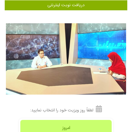
۱۴۰۳/۰۷/۱۴
التهاب معده
دریافت نوبت اینترنتی
۱۴۰۴/۰۷/۱۶
بسیار دکتر حاذقی هستند با داروهای مناسبی که
تجویز کردند مشکل چندین ساله ی دخترم حل شد
۱۴۰۳/۰۳/۰۸
عالی هستن برای کولیک نوزاد
۱۴۰۴/۰۲/۱۴
دکتر فوقالعاده عالی ومتخصص هستن از زمان تولد
پسرم تا الان تحت نظر ایشان هستم
۱۴۰۴/۰۷/۲۰
عدم رضایت
۱۴۰۳/۰۷/۲۴
فعلا در حال انجام آزمایش ها هستیم
۱۴۰۵/۰۲/۱۲
برای مشکل گوارش رفتیم خدمتشون دکتر محترم و
با صبر و حوصله ویزیت کردند برای هر بیمار زمان
زیادی وقت میزارن که این یک نکته خوبی است .
۱۴۰۵/۰۲/۰۷
ساعت ۷وقت داشتیم ۹نوبتمون شد دکتر خیلی
خسته بود هیچ توضیحی نداد
۱۴۰۴/۰۸/۲۴
عدم رضایت
لطفاً روز ویزیت خود را انتخاب نمایید:
۱۴۰۴/۰۹/۰۸
کارشون خوب بود..
۱۴۰۳/۱۲/۱۶
پسرم خونریزی معده کرده بود به لطف خداوتد
امروز
واقای دکتر الان خوب شدن وخیلی بهترند