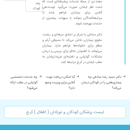
معده نیز از جمله خدمات پیشرفته‌ای است که
۱۳۹۸/۰۴/۰۵
Very good never seen doctor like this before
رشد
تحت نظر ایشان صورت می‌گیرد. نوبت‌دهی
کودک
۱۴۰۰/۰۱/۲۶
بسیار عالی
آنلاین برای بیماران فراهم شده تا
مراجعه‌کنندگان بتوانند با سهولت بیشتری از
۱۴۰۳/۱۱/۲۶
شقاق .درمان ایشان تا الان برام یک روز گذشته
خدمات بهره‌مند شوند.
خوب بوده
دکتر صادقی با تمرکز بر اخلاق حرفه‌ای و رعایت
۱۴۰۴/۱۰/۱۳
باسلام دکتر صادقی بسیارحاذق وباسوادهستندواقعا
حقوق بیماران، تلاش می‌کند تا محیطی آرام و
دمش گرم
منظم برای خانواده‌ها فراهم سازد. بیماران
۱۴۰۰/۰۸/۰۶
پسرم مشکل گوارشی داشت با یک نسخه خوب شد
می‌توانند با اطمینان خاطر برای بررسی و درمان
مشکلات گوارشی و تغذیه‌ای فرزندان‌شان به
بسیار ممنونم
مطب ایشان در کرج مراجعه کنند.
۱۴۰۳/۱۰/۲۷
عدم رضایت
۱۴۰۳/۱۱/۲۷
فعلا هیچ
دکتر حمید رضا صادقی چه
آیا امکان دریافت نوبت
چه خدمات تخصصی
بیماری‌هایی را در کودکان درمان
آنلاین برای ویزیت وجود
گوارشی در مطب ارائه
۱۴۰۵/۰۲/۰۸
تشخیص بسیار دقیق و خوش برخورد
می‌کند؟
دارد؟
می‌شود؟
۱۴۰۳/۱۱/۲۱
بسیار با تجربه و با صبر و حوصله هستند
۱۴۰۴/۰۶/۳۱
خس خس سینه و آلرژی
۱۴۰۳/۰۸/۱۹
عالی بود
لیست پزشکان کودکان و نوزادان ( اطفال ) کرج
۱۴۰۰/۰۶/۰۳
دکتر بسیار خوبی هستن
۱۴۰۴/۰۷/۱۴
فعلا اول راه هستیم تا ببینیم