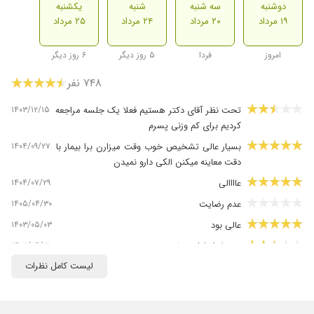
دوشنبه
سه شنبه
شنبه
یکشنبه
۱۹ مرداد
۲۰ مرداد
۲۴ مرداد
۲۵ مرداد
امروز
فردا
۵ روز دیگر
۶ روز دیگر
۷۴۸ نفر
۱۴۰۳/۱۲/۱۵
تحت نظر آقای دکتر هستیم فعلا یک جلسه مراجعه
کردیم برای کم وزنی پسرم
۱۴۰۴/۰۹/۲۷
بسیار عالی تشخیص خوب وقت میزارن برا بیمار با
دقت معاینه میکنن الکی دارو نمیدن
۱۴۰۴/۰۷/۲۹
عاااالی
۱۴۰۵/۰۴/۳۰
عدم رضایت
۱۴۰۳/۰۵/۰۳
عالی بود
۱۴۰۳/۰۴/۳۱
در مراحل اول درمان هستیم
لیست کامل نظرات
۱۴۰۲/۰۹/۰۸
عالی مشکل معده دخترم با یک نسخه خوب شد
۱۴۰۴/۰۲/۰۷
سلام عرض ادب و احترام آقای دکتر صادقی از
همکاری شما ممنونیم تا هنوز جواب آزمایش نیامده