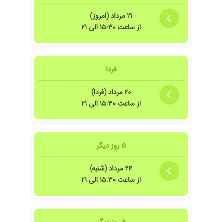
۱۴۰۳/۱۱/۲۷
عدم رضایت
۱۹ مرداد (امروز)
از ساعت ۱۵:۳۰ الی ۲۱
۱۴۰۴/۰۶/۱۰
ناراحتی معده
۱۴۰۴/۰۸/۱۶
تب دخترم ویبوستش
۱۴۰۳/۰۷/۰۱
پزشک حاذقی
فردا
۱۴۰۵/۰۳/۱۹
بسیار متین
۱۴۰۳/۰۷/۲۶
فعلا پسرم تحت نظرشون هستند
۲۰ مرداد (فردا)
۱۴۰۴/۰۲/۲۲
بسیار دکتر با حوصله و حاذق و کار بلد هستند
از ساعت ۱۵:۳۰ الی ۲۱
۱۴۰۴/۰۷/۲۹
من پسرم دچار هپاتیت Aشد بردمش بیمارستان
امام علی سه روز بستری بود با مشورت یک پزشک از
بیمارستان مرخصش کردم و آوردم پیش ایشون
۵ روز دیگر
خیلی دکتر خوب و با حوصله ای هستن و هنوز هم
تحت درمان هست پسرم
۲۴ مرداد (شنبه)
۱۴۰۴/۰۴/۰۳
هنوز نتیجه نگرفتیم
از ساعت ۱۵:۳۰ الی ۲۱
۱۴۰۲/۱۲/۱۶
خب خوب
۱۴۰۰/۰۷/۱۴
دکتر با اخلاق
۱۴۰۳/۱۲/۰۹
خوب بود