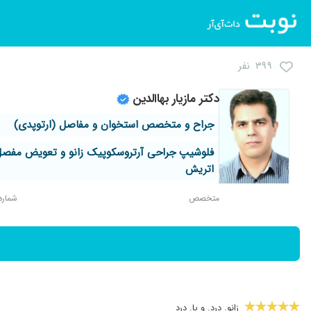
۳۹۹ نفر
دکتر مازیار بهاالدین
جراح و متخصص استخوان و مفاصل (ارتوپدی)
فلوشیپ جراحی آرتروسکوپیک زانو و تعویض مفصل
اتریش
متخصص
شماره نظ
زانو. درد. و پا. درد