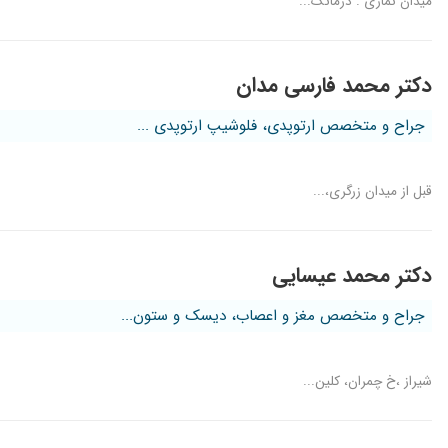
میدان نمازی . درمانگ...
درد زانو
فوق العاده خوش اخلاق.تشخیص عالی.پدرم جراحی پروتز زانو انجام
عالی عالی عالی عالی عالی عالی عالی عالی عالی عالی عالی
دکتر محمد فارسی مدان
بسیار مودب و وقت میگذارن
جراح و متخصص ارتوپدی، فلوشیپ ارتوپدی ...
هنوز به مرحله نتیجه دهی نرسیدم
سلام کارش بسیار خوبه عالییه
زانو عمل کرده
قبل از میدان زرگری،...
دکتر محمد عیسایی
جراح و متخصص مغز و اعصاب، دیسک و ستون...
شیراز ،خ چمران، کلین...