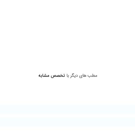
مطب های دیگر با
تخصص مشابه
ت به مریض ها شون دارن ...واقعا عالییییییی