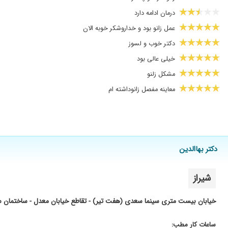
درمان ادامه دارد
عمل زانو بود و خداروشکر خوبه الان
دکتر خوب و لسوز
خیلی عالی بود
مشکل زلنو
معاینه مفصل زانوداشته ام
دیسک گردن داشتم بسیار عالی بودن
خوب هستش
مشکل پارگی رباط
دکتر بهاالدین
مثبت عالی
خوش اخلاق و متخصص در زمینه کاری خود هستند
شیراز
خوب عالی
دکتر بسیار حاذقی است
خیابان بیست متری سینما سعدی (هفت تیر) - تقاطع خیابان معدل - ساختمان سال 
تعویض مفصل زانو
ساعات کار مطب:
پسرم جراحی کرد