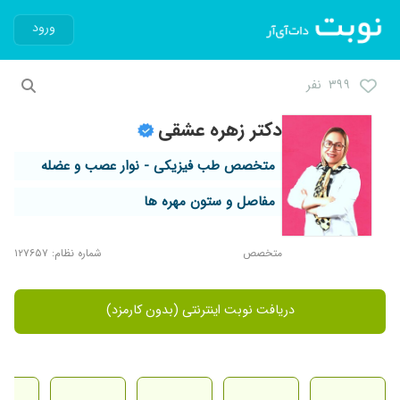
ورود
۳۹۹ نفر
دکتر زهره عشقی
متخصص طب فیزیکی - نوار عصب و عضله
مفاصل و ستون مهره ها
متخصص
شماره نظام: ۱۲۷۶۵۷
دریافت نوبت اینترنتی (بدون کارمزد)