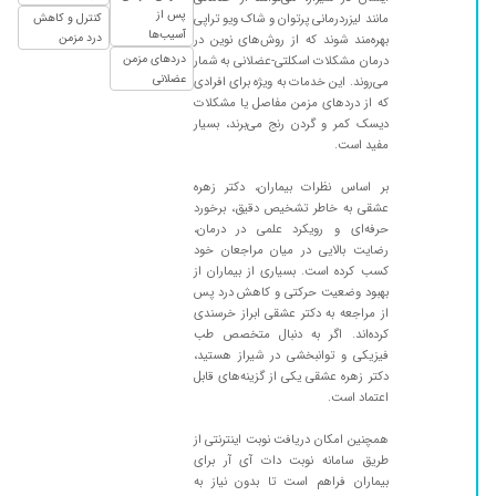
پس از
مانند لیزردرمانی پرتوان و شاک ویو تراپی
کنترل و کاهش
۱۴۰۴/۰۲/۲۲
عالی و باحوصله
آسیب‌ها
درد مزمن
بهره‌مند شوند که از روش‌های نوین در
۱۴۰۴/۰۶/۱۳
جراحی شانه
دردهای مزمن
درمان مشکلات اسکلتی-عضلانی به شمار
عضلانی
می‌روند. این خدمات به ویژه برای افرادی
۱۴۰۱/۰۹/۰۷
عدم رضایت
که از دردهای مزمن مفاصل یا مشکلات
۱۴۰۴/۰۸/۱۷
تشخیص پای پرانتزی وراه حل مناسب
دیسک کمر و گردن رنج می‌برند، بسیار
مفید است.
۱۴۰۳/۱۱/۱۵
عدم رضایت
۱۴۰۴/۰۷/۰۳
بر اساس نظرات بیماران، دکتر زهره
سلام علیکم مادرم از درد شانه نارحت بود خانم دکتر
عشقی به خاطر تشخیص دقیق، برخورد
برایشان گردنبند و دستبند طبی تجویز کردند
حرفه‌ای و رویکرد علمی در درمان،
۱۴۰۲/۰۸/۰۸
من برای گرفتن نوارعصب به ایشون مراجعه کردم.
رضایت بالایی در میان مراجعان خود
دکتر خوش اخلاق و با حوصله ای هستن و تمام
کسب کرده است. بسیاری از بیماران از
بهبود وضعیت حرکتی و کاهش درد پس
سوالات بیمار پاسخ میدهند
از مراجعه به دکتر عشقی ابراز خرسندی
۱۴۰۴/۰۳/۱۵
دکتر فوقالعاده خوب و با حوصله هستن با متانت
کرده‌اند. اگر به دنبال متخصص طب
کامل به صحبتهای بیمار گوش میکنند
فیزیکی و توانبخشی در شیراز هستید،
دکتر زهره عشقی یکی از گزینه‌های قابل
۱۴۰۴/۰۵/۰۱
پدرم ماهیچهاش تحلیل میرفت بردم خدمت دکتر
اعتماد است.
بهتر شدن
همچنین امکان دریافت نوبت اینترنتی از
۱۴۰۳/۰۱/۰۷
مادرم مراجعه کردند
طریق سامانه نوبت دات آی آر برای
۱۴۰۳/۰۲/۲۴
درد ستون فقرات
بیماران فراهم است تا بدون نیاز به