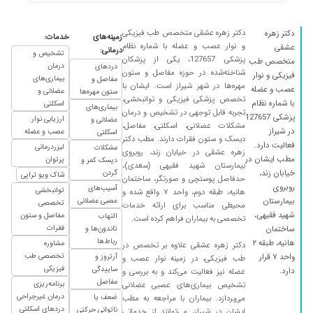
بهتر شده واقعا دست بوسشون هستیم من مشکل
ستون فقرات داشتم که بعد از مراجعه نسبت به قبل
دکتر زهره عشقی متخصص طب فیزیکی
دکتر زهره
بهتر شدم
زمینه‌های
خدمات:
و نوار عصب و عضله با شماره نظام
عشقی
درمانی:
تشخیص و
۱۴۰۳/۰۶/۱۵
در حال تشخیص
پزشکی 127657، یکی از پزشکان
متخصص طب
درمان
دردهای
شناخته‌شده در حوزه مفاصل و ستون
فیزیکی و نوار
۱۴۰۳/۱۱/۰۳
مشکل کمر داشتم که توی پای چپ درد داشتم فعلا
بیماری‌های
مفاصل و
مهره‌ها در شهر شیراز است. ایشان با
عصب و عضله
عضلانی و
دارو دادند برای یک ماه منتظر هستم ولی برخورد
ستون مهره‌ها
تخصص پزشکی فیزیکی و توانبخشی،
با شماره نظام
اسکلتی
خیلی خوبی داشتن وخوب معاینه کردند
بیماری‌های
تجربه قابل توجهی در تشخیص و درمان
پزشکی 127657
ارزیابی نوار
عضلانی و
مشکلات عضلانی، اسکلتی، مفاصل،
۱۴۰۴/۰۴/۱۱
رباط ارنج دست راستم کش اومده بود با تشخیص
در شیراز
عصب و عضله
اسکلتی
دیسک و ستون فقرات دارند. مطب دکتر
درست خانم دکتر درمان شدم
فعالیت دارد.
لیزردرمانی
مشکلات
زهره عشقی در خیابان زند، روبروی
مطب ایشان در
پرتوان
دیسک کمر و
۱۴۰۱/۱۲/۰۶
بسیار عالی و مجرب
بیمارستان شهید فقیهی (سعدی)،
خیابان زند،
گردن
شاک ویو تراپی
حدفاصل پوستچی و صورتگر، ساختمان
۱۴۰۴/۰۳/۲۷
نتیجه مفصلی اولین باربود فعلابالیزروجلسه ودارو
روبروی
آسیب‌های
توانبخشی
هانیه، طبقه دوم، واحد ۷ واقع شده و
بیمارستان
عصبی عضلانی
تخصصی
محیطی مناسب برای ارائه خدمات
۱۴۰۳/۱۱/۲۹
عدم رضایت
شهید فقیهی،
مفاصل و ستون
التهاب
تخصصی به بیماران فراهم کرده است.
۱۴۰۴/۰۴/۲۸
عالی یکی از دوستام رفته خیلی خوب بوده واقعا
فقرات
ساختمان
تاندون‌ها و
رباط‌ها
جواب گرفته
هانیه، طبقه ۲
مشاوره
دکتر زهره عشقی علاوه بر تخصص در
تخصصی طب
واحد ۷ قرار
آرتروز و
طب فیزیکی، در زمینه نوار عصب و
۱۴۰۴/۰۳/۱۷
عدم رضایت
فیزیکی
ساییدگی
دارد.
عضله نیز فعالیت می‌کند و به بررسی و
مفاصل
۱۴۰۵/۰۲/۰۷
برنامه‌ریزی
بسیار عالی با کادر عالی..
تشخیص بیماری‌های عصبی عضلانی
درمان غیرجراحی
ضعف یا
می‌پردازد. بیماران با مراجعه به مطب
۱۴۰۴/۰۳/۱۷
عدم رضایت
دردهای اسکلتی
ناتوانی حرکتی
ایشان در شیراز، می‌توانند از خدماتی