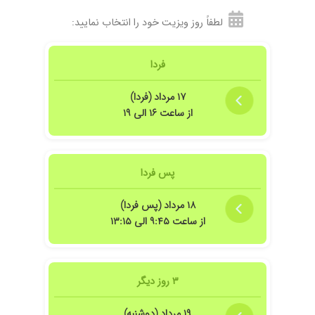
سوزنی انجام دادن
لطفاً روز ویزیت خود را انتخاب نمایید:
۱۴۰۴/۰۱/۲۵
گردن درد داشتم نوار عصب گرفتن برام و تزریق
انجام دادم و چند جلسه لیزر و طب سوزنی بعد از ۱
فردا
هفته خوب شدم
۱۴۰۴/۰۹/۱۶
خوب بود
۱۷ مرداد (فردا)
۱۴۰۴/۰۸/۲۶
گردنم درد میکرد الان خیلی خوبم .بهترین دکتر .به
از ساعت ۱۶ الی ۱۹
هنه پیشنهاد میکنم
۱۴۰۳/۰۵/۰۳
با سلام وقت بخیر من بخاطر دیسک کمر و تنگ
نخاع مراجعه کردم و خیلی راضی بودم دکتر خیلی
پس فردا
خیلی خوبی هستند خوش برخورد مهربون و....
۱۴۰۵/۰۴/۳۰
عدم رضایت
۱۸ مرداد (پس فردا)
۱۴۰۳/۰۵/۳۰
عدم رضایت
از ساعت ۹:۴۵ الی ۱۳:۱۵
۱۴۰۴/۱۱/۲۶
سلام خداروشکر دکتر بسیار کاربلد و مجربی هستن
ما ک تشریف بردیم پیش خانم دکتر خیلی راضی
هستیم خدا خیرش بده
۳ روز دیگر
۱۴۰۳/۰۴/۱۱
مشکل دیسک کمر داشتم چند جلسه طب سوزنی
برام انجام دادن خیلی خوب شدم
۱۹ مرداد (دوشنبه)