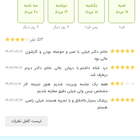
شنبه
یکشنبه
دوشنبه
سه شنبه
۱۷ مرداد
۱۸ مرداد
۱۹ مرداد
۲۰ مرداد
فردا
پس فردا
۳ روز دیگر
۴ روز دیگر
۵۳ نفر
۱۴۰۴/۰۸/۰۷
خانم دکتر خیلی با صبر و حوصله بودن و کارشون
عالی بود
۱۴۰۳/۰۹/۰۷
درد شانه داشتم.با درمان عالی خانم دکتر دردم
برطرف شد.
۱۴۰۴/۰۱/۱۶
فقط یک جلسه ویزیت شدیم هنوز نتیجه کار
مشخص نیس ولی خیلی دقیق معاینه شدیم
۱۴۰۴/۰۷/۲۶
پزشک بسیار بااخلاق و با تجربه هستند خیلی راضی
هستم
۱۴۰۵/۰۴/۲۸
خودش خیلی خوش اخلاق خیلی خوش برخورد اما
لیست کامل نظرات
درعوض
۱۴۰۵/۰۵/۰۵
من درد دنبالچه داشتم و حدود دوسال درد داشتم
وقتی امدم پیش خانم دکتر برام جااندازی انجام داد