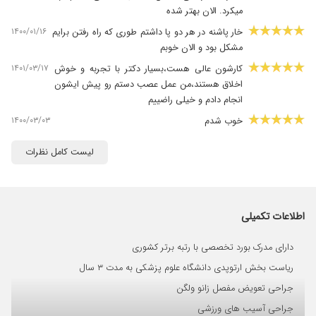
میکرد. الان بهتر شده
۱۴۰۰/۰۱/۱۶
خار پاشنه در هر دو پا داشتم طوری که راه رفتن برایم
مشکل بود و الان خوبم
۱۴۰۱/۰۳/۱۷
کارشون عالی هست،بسیار دکتر با تجربه و خوش
اخلاق هستند،من عمل عصب دستم رو پیش ایشون
انجام دادم و خیلی راضییم
۱۴۰۰/۰۳/۰۳
خوب شدم
۱۴۰۰/۰۳/۲۰
دیسک کمر ولی هنوز خوب نشدم
لیست کامل نظرات
۱۴۰۱/۰۵/۲۲
تشخیص خوب
۱۴۰۱/۰۱/۱۵
دکتر خیلی خوب وخوش برخوردی هستن مشکل
ساق پا در همسر ودیسک کمر مادرم تحت درمان
اطلاعات تکمیلی
ایشان هستند
۱۴۰۰/۰۳/۰۳
درد مفاصل
دارای مدرک بورد تخصصی با رتبه برتر کشوری
۱۴۰۰/۰۴/۱۲
دکتر خوبی هستند خوب و خوش اخلاق و
ریاست بخش ارتوپدی دانشگاه علوم پزشکی به مدت ۳ سال
تشخیصش عالی من شخصا ازشون راضیم
جراحی تعویض مفصل زانو ولگن
۱۴۰۱/۰۱/۰۲
مادرم را عمل کرد واقعا دکتر خوب با اخلاق و خوش
جراحی آسیب های ورزشی
برخورد کار درستی است