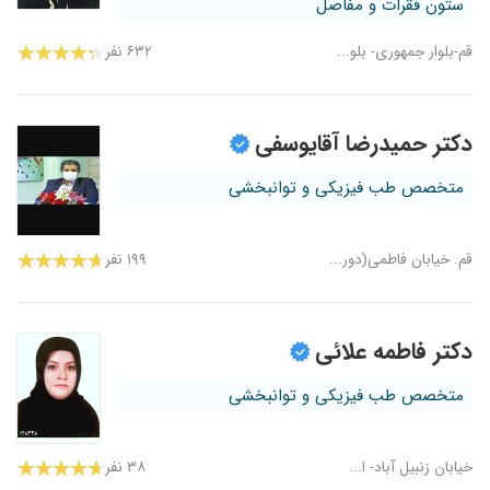
ستون فقرات و مفاصل
قم-بلوار جمهوری- بلو...
۶۳۲ نفر
دکتر حمیدرضا آقایوسفی
متخصص طب فیزیکی و توانبخشی
قم. خیابان فاطمی(دور...
۱۹۹ نفر
دکتر فاطمه علائی
متخصص طب فیزیکی و توانبخشی
خیابان زنبیل آباد- ا...
۳۸ نفر