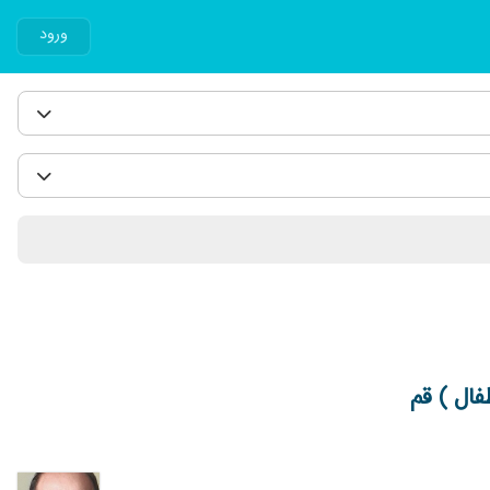
ورود
ال ) قم