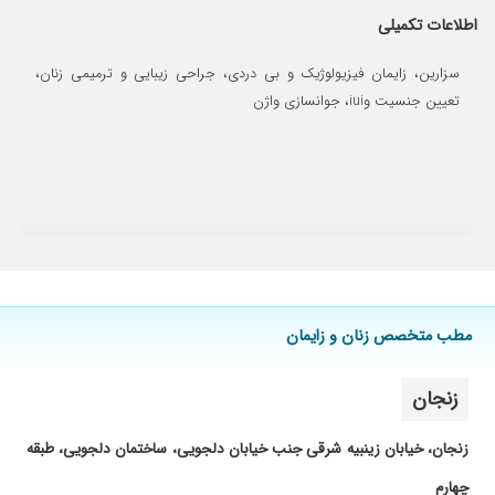
۱۴۰۴/۰۸/۲۹
قاعدگی نامنظم
اطلاعات تکمیلی
۱۴۰۳/۱۱/۱۹
دکتر فوق العاده خوش اخلاق
سزارین، زایمان فیزیولوژیک و بی دردی، جراحی زیبایی و ترمیمی زنان،
۱۴۰۳/۱۱/۱۹
سلام ایشون از نظر علمی سطح بسیاربالایی برخوردار
تعیین جنسیت وiui، جوانسازی واژن
هستن
۱۴۰۳/۱۲/۰۶
مراقبت بارداری
۱۴۰۴/۰۲/۱۵
خوب بود
۱۴۰۴/۱۱/۱۵
تشخیص خیلی خوب
۱۴۰۴/۰۹/۲۷
خوب بودند
۱۴۰۴/۰۹/۰۸
خوب بود
۱۴۰۳/۱۱/۲۸
خوب بود
مطب متخصص زنان و زایمان
۱۴۰۳/۱۲/۱۸
دکتر عالی هستن از شهرستان میام پیششون
۱۴۰۳/۱۰/۱۵
دکتر فوق
زنجان
۱۴۰۴/۰۹/۲۳
عفوتت فعلا در مرحله تشخیص
۱۴۰۴/۱۰/۱۴
من عفونت داشتم مشکلم حل نشد ولی خوش
زنجان، خیابان زینبیه شرقی جنب خیابان دلجویی، ساختمان دلجویی، طبقه
برخورد بودند.
چهارم