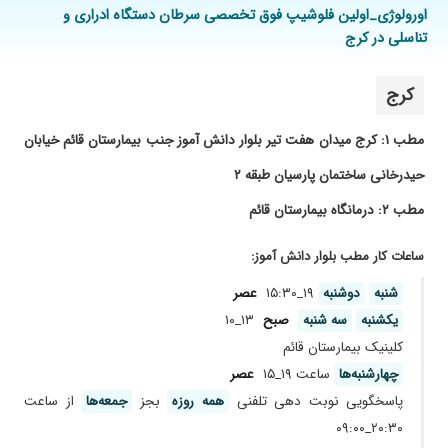
۱۴۰۱/۰۳/۰۹
معمولی
اورولوژی_اولین فلوشیپ فوق تخصصی سرطان دستگاه ادراری و
۱۴۰۴/۰۴/۰۳
مشکل سنگ کلیه داشتم سنگ شکن شدم
تناسلی در کرج
الحمدالله الان بهتر شدم
۱۴۰۰/۰۹/۰۴
عالی هستن
کرج
۱۴۰۰/۱۰/۲۰
دکتر خوبی هستن
مطب ۱: کرج میدان هفت تیر بلوار دانش آموز جنب بیمارستان قائم خیابان
۱۴۰۴/۰۲/۲۳
سنگ کلیه
۱۴۰۳/۰۸/۲۱
دکتر فوقالعاده خوش اخلاق با عملهای خوبش میشه
حیدرخانی ساختمان پارسیان طبقه ۲
گفت که نمونه است
مطب ۲: درمانگاه بیمارستان قائم
۱۴۰۰/۰۷/۰۹
برداشتن مثانه ؛ ایشون معجزه کردند وقتی اکثر
دکترها این عمل رو قبول نمیکردند
ساعات کار مطب بلوار دانش آموز:
۱۴۰۰/۱۰/۲۸
عدم رضایت
شنبه
دوشنبه
۱۹_۱۵:۳۰
عصر
۱۴۰۰/۱۱/۱۶
مادرم تومور مثانه داشتند ایشان انسان بسیار با
یکشنبه
سه شنبه
صبح
۱۳_۱۰
حوصله پزشک حاذق و از نظر بنده انسان والایی
کلینیک بیمارستان قائم
میباشند
چهارشنبه‌ها
ساعت ۱۹_۱۵
عصر
۱۳۹۹/۱۱/۳۰
واریکوسل
پاسخگویی نوبت دهی تلفنی
همه روزه
بجز
جمعه‌ها
از ساعت
۱۴۰۴/۰۴/۱۴
سنگ کلیه داشتم عمل کردم
۲۰:۳۰_۰۹:۰۰
۱۳۹۷/۱۱/۰۷
مشکل سنگ کلیه درحال درمان خیلی راضی بودم