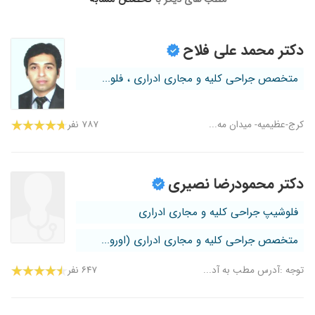
۱۴۰۳/۱۱/۲۷
من از طریق شما با ایشان آشنا شدم دو جلسه
خدمت میشه که به مطب رفتم جلسه اول برای
دکتر محمد علی فلاح
گرفتن آزمایش وغیره سپری شد پدر جلسه دوم دارو
گرفتم و الان هم در حال سپری کردن مدت استفاده
دارو را انجام میدم تا در آینده ببینم تشخیص ایشان
متخصص جراحی کلیه و مجاری ادراری ، فلو...
درست بوده ولی اولین مشکل ایشون نداشتن
پرونده و گذشته مریض هست که این خود بزرگترین
ضعف محاسبه میشه
کرج-عظیمیه- میدان مه...
۷۸۷ نفر
۱۴۰۴/۰۱/۲۰
جراح اورولوژی وکلیه سرطان شناسی باسواد با اخلاق
من خیلی برای ایشان احترام خاص قائل هستم یک
بارتوسط ایشان جراحی شدم
دکتر محمودرضا نصیری
۱۴۰۵/۰۵/۱۴
دکتر بسیار حاذق.با حوصله و با دانش.بسیار عالی و
فلوشیپ جراحی کلیه و مجاری ادراری
واسه مریض وقت میزارن ممنون از جناب آقای دکتر
مهربان درمان شدم سنگ کلیه
متخصص جراحی کلیه و مجاری ادراری (اورو...
۱۴۰۴/۰۱/۲۳
درود دکتری بسیار حاذق با اخلاق و دوست داشتنی .
تشخیص درست در کنار روحیه دادن به بیمار . از
توجه :آدرس مطب به آد...
۶۴۷ نفر
همینجا بگم دکتر مظاهر عزیز شیر مادر و نان پدر
حلالت