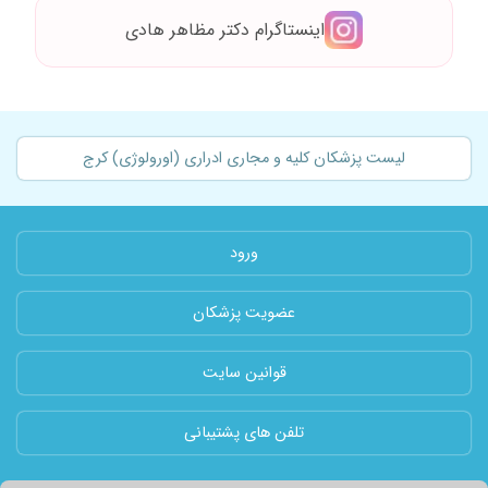
۱۴۰۵/۰۵/۰۹
عدم رضایت
اینستاگرام دکتر مظاهر هادی
۱۴۰۰/۰۹/۰۶
پسرم رو از یه جراحی بیمورد نجات دادن
۱۴۰۵/۰۲/۲۰
بسیار عالی .من رضایت کامل دارم
۱۴۰۳/۱۲/۱۲
عدم رضایت
۱۴۰۳/۰۵/۱۶
برای همسرم مراجعه کرده بودیم
لیست پزشکان کلیه و مجاری ادراری (اورولوژی) کرج
۱۴۰۳/۰۲/۱۳
خوب بود
۱۳۹۸/۰۳/۱۹
مشکل پروستات داشتم نتیجه عالیبود
۱۴۰۴/۰۴/۲۹
دکتر خیلی اروم صبوری هستند در حال درمان
ورود
۱۴۰۴/۰۱/۳۱
نوبت دهی معنی ندارد حضوری هم مراجعه کنی
نوبت میگیری،ولی دکتر خوبی هستن
عضویت پزشکان
۱۴۰۱/۰۵/۲۴
مشکل تکرروانقطاع ادرار ودردپایین ناف درناحیه
بالای شرمگاه
قوانین سایت
۱۴۰۲/۰۵/۳۰
پروستات
۱۳۹۸/۰۷/۲۰
خوب هستند
تلفن های پشتیبانی
۱۴۰۲/۰۹/۱۵
مشکل سنگ
۱۴۰۱/۰۴/۲۲
دکتربسیارخوب ومجرب وکاربلدهستن