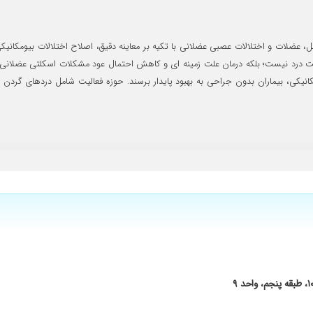
 واقعا حرفه ای هستند
، عضلات و اختلالات عصبی عضلانی با تکیه بر معاینه دقیق، اصلاح اختلالات بیومکا
موقت درد نیست؛ بلکه درمان علت زمینه ای و کاهش احتمال عود مشکلات اسکلتی عضلانی
انیکی، بیماران بدون جراحی به بهبود پایدار برسند. حوزه فعالیت شامل دردهای گر
رد پا خدمتشون رفتم در دوجلسه معالجه درد دیگه ندارم دعا خیر براشون دارم
ستم ولی از همان اول دکتر مداوا را شروع کردند وبدون مداوا مثل بعضی از دکتر هاو بدو
ب سوزنی درمان شد وباز ادامه داره
خوب شدم