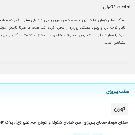
خیلی خوب هستند تنگی کانال داشتم دکتربادوجلسه من ودرمان کردم
اطلاعات تکمیلی
بی حسی دردست
کمردرد
تمرکز اصلی درمان ها در این مطب، درمان غیرجراحی دردهای ستون فقرات، مفاصل
درد زانو ونوشتن mri
قابل توجه درد و بهبود عملکرد روزمره را تجربه کرده اند. هدف ما صرفا کاهش 
شود با معاینه دقیق، تشخیص صحیح منشا درد و اصلاح اختلالات حرکتی و بیومک
باسلام بسیار عالی و خوش اخلاق هستند من خیلی راضی هستم برای د
عضلانی است.
برای زانوم فعلا مراحل مداوارو شروع کردم وهنوز در مراحل درمان ه
تجربای ندارم
بسیار باتجربه و عالی
درد شانه بود
عدم رضایت
به زعم دوستان پزشک خوبی هستند.
مطب پیروزی
تاندون
تهران
در مراحل درمان هستم
درموردمادر مراجعه کردیم برخورد بی داشتند درد اولیه مادرتاحدی باط
میدان شهدا، خیابان پیروزی، بین خیابان شکوفه و اتوبان امام علی (ع)، پلاک ۱۰۱۶، طبقه پنجم، واحد ۹
دکتر کارشون خوب بود من برای درد مچ پام رفتم بعد از دو جلسه 