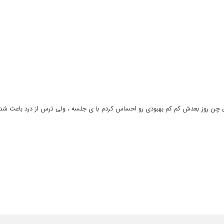
لی چن روز بعدش کم کم بهبودی رو احساس کردم با ی جلسه ، ولی ترس از درد باعث شده 
مراجعه داشتم