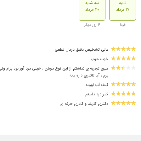
شنبه
سه شنبه
۱۷ مرداد
۲۰ مرداد
فردا
۴ روز دیگر
عالی تشخیص دقیق درمان قطعی
خوب خوب
هیچ تجربه ی نداشتم از این نوع درمان ، خیلی درد آور بود برام و
برم ، آیا تاثیری داره یانه
کتف آب اورده
کمر درد داستم
دکتری کاربلد و کادری حرفه ای
مشکل گردن
دست مادرم یالا نیومد با یک حلسه خوب شدن
بسیار باحوصله و عالی درمان میکنن من بار اول و برای ویزیت اولیه 