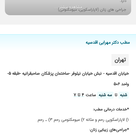
دارد.
مشاهده بیشتر ...
جراحی های زنان (لاپاراسکوپی، میومکتومی)
انواع جراحی های زیبایی زنان (لابیاپلاستی، واژینوپلاستی، پرینورافی)
مراقبت های درمانی (درمان افتادگی رحم، مثانه، قاعدگی نامنظم)
drmehraabi.com
مطب دکتر مهرابی اقدسیه
تهران
خیابان اقدسیه - نبش خیابان نیلوفر -ساختمان پزشکان صاحبقرانیه -طبقه ۵-
واحد ۵۰۶
۴ تا ۷
شنبه
تا
سه شنبه
ساعت
*خدمات درمانی مطب:
۱) لاپاراسکوپی رحم و مثانه ۲) میومکتومی رحم ۳) ـ رحم
*جراحی‌های زیبایی زنان: