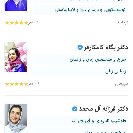
کولپوسکوپی و درمان hpv و لابیاپلاستی
فرمانیه
۳۴ نفر
دکتر پگاه کامکارفر
جراح و متخصص زنان و زایمان
زیبایی زنان
شریعتی
۲۱۶ نفر
دکتر فرزانه آل محمد
فلوشیپ ناباروری و آی وی اف
متخصص زنان و زایمان