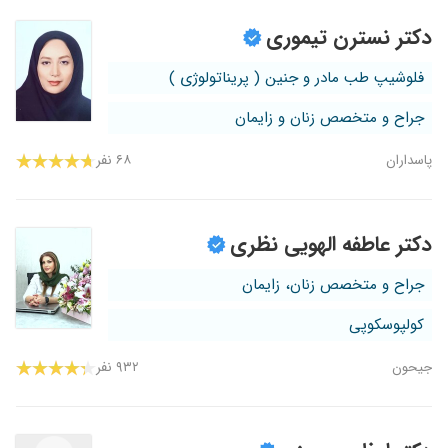
دکتر نسترن تیموری
فلوشیپ طب مادر و جنین ( پریناتولوژی )
جراح و متخصص زنان و زایمان
پاسداران
۶۸ نفر
دکتر عاطفه الهویی نظری
جراح و متخصص زنان، زایمان
کولپوسکوپی
جیحون
۹۳۲ نفر