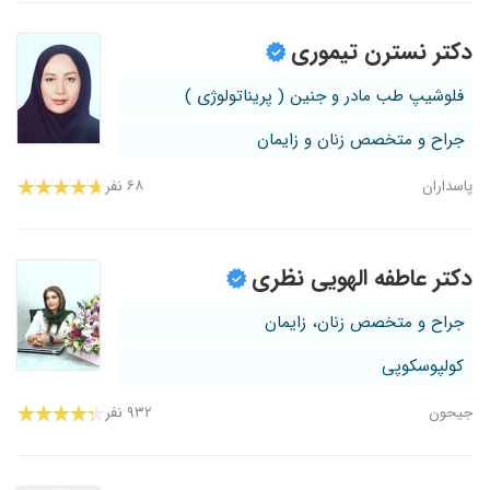
دکتر نسترن تیموری
فلوشیپ طب مادر و جنین ( پریناتولوژی )
جراح و متخصص زنان و زایمان
پاسداران
۶۸ نفر
دکتر عاطفه الهویی نظری
جراح و متخصص زنان، زایمان
کولپوسکوپی
جیحون
۹۳۲ نفر