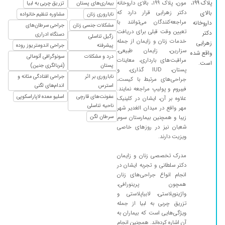
پلاک ۱۹۹،
مون، پلاک ۱۹۹، بالای داروخانه
بیماری‌های پستان
تزریق چربی به لبیا
دکتر زهرایی قرار دارد که
بالای
ناباروری زنان
مشاوره تنظیم خانواده
مراجعه‌کنندگان می‌توانند با
داروخانه
مشکلات جنسی زنان
جراحی سرطان‌های
تعیین وقت قبلی برای دریافت
دکتر
دستگاه ادراری
زگیل تناسلی
خدمات زنان و زایمان از جمله
زهرایی
پیشرفته
جراحی اندومتریوز روده
سزارین، زایمان طبیعی،
واقع شده
درد و مشکلات
سونوگرافی آنومالی
مراقبت‌های بارداری، معاینات
است.
پستان
(غربالگری جنین)
پستان، IUD گذاری، و
ناباروری بر اثر
جراحی افتادگی مثانه و
جراحی‌های مرتبط با کیست،
استرس
اندام‌های لگنی
فیبروم و پولیپ مراجعه نمایند.
عفونت‌های قارچی
اسلیو معده لاپاراسکوپی
علاوه بر آن، ایشان در کلینیک
ناحیه تناسلی
مهر واقع در میدان الغدیر شهر
سرطان لگن
زیبا و همچنین بیمارستان سوم
شعبان نیز در روزهای خاصی
ویزیت دارند.
مدرک تخصصی زنان و زایمان
دکتر سلطانی و تجربه ایشان در
انجام انواع جراحی‌های زنان
همچون پرینورافی،
واژینوپلاستی، لابیاپلاستی و
تزریق چربی به لبیا از جمله
ویژگی‌هایی است که بیماران به
آن اشاره کرده‌اند. همچنین انجام