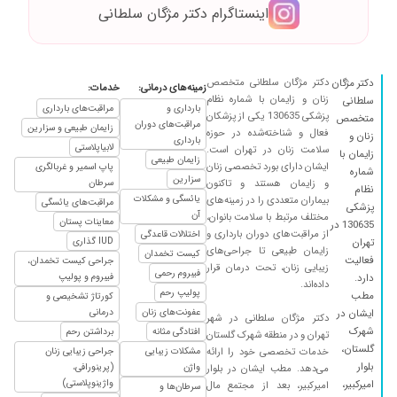
اینستاگرام دکتر مژگان سلطانی
دکتر مژگان سلطانی متخصص
دکتر مژگان
زمینه‌های درمانی:
خدمات:
زنان و زایمان با شماره نظام
سلطانی
بارداری و
مراقبت‌های بارداری
پزشکی 130635 یکی از پزشکان
متخصص
مراقبت‌های دوران
زایمان طبیعی و سزارین
فعال و شناخته‌شده در حوزه
زنان و
بارداری
لابیاپلاستی
سلامت زنان در تهران است.
زایمان با
زایمان طبیعی
ایشان دارای بورد تخصصی زنان
پاپ اسمیر و غربالگری
شماره
سزارین
و زایمان هستند و تاکنون
سرطان
نظام
یائسگی و مشکلات
بیماران متعددی را در زمینه‌های
مراقبت‌های یائسگی
پزشکی
آن
مختلف مرتبط با سلامت بانوان،
معاینات پستان
130635 در
از مراقبت‌های دوران بارداری و
اختلالات قاعدگی
IUD گذاری
تهران
زایمان طبیعی تا جراحی‌های
کیست تخمدان
فعالیت
جراحی کیست تخمدان،
زیبایی زنان، تحت درمان قرار
فیبروم رحمی
فیبروم و پولیپ
دارد.
داده‌اند.
پولیپ رحم
مطب
کورتاژ تشخیصی و
عفونت‌های زنان
درمانی
ایشان در
دکتر مژگان سلطانی در شهر
شهرک
افتادگی مثانه
برداشتن رحم
تهران و در منطقه شهرک گلستان
گلستان،
خدمات تخصصی خود را ارائه
مشکلات زیبایی
جراحی زیبایی زنان
بلوار
واژن
(پرینورافی،
می‌دهد. مطب ایشان در بلوار
واژینوپلاستی)
امیرکبیر،
امیرکبیر، بعد از مجتمع مال
سرطان‌ها و