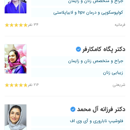
جراح و متخصص زنان و زایمان
کولپوسکوپی و درمان hpv و لابیاپلاستی
فرمانیه
۳۴ نفر
دکتر پگاه کامکارفر
جراح و متخصص زنان و زایمان
زیبایی زنان
شریعتی
۲۱۶ نفر
دکتر فرزانه آل محمد
فلوشیپ ناباروری و آی وی اف