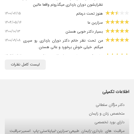
نظرایشون دوران بارداری میگذرونم واقعا عالین
۱۴۰۰/۰۶/۱۵
هنوز تحت درمانم
۱۴۰۴/۰۵/۱۶
سزارین عا
۱۴۰۰/۱۰/۱۳
بسیار دکتر خوبی هستن
۱۴۰۰/۰۹/۰۸
من تحت نظر خانم دکتر دوران بارداری رو سپری
میکنم. خیلی خوش برخورد و عالی هستن.
۱۴۰۴/۰۲/۲۵
خانم دکتری مهربان و خوش قلب و حاذق
لیست کامل نظرات
۱۴۰۰/۱۰/۲۸
خوش برخوردترین و مهربون ترین دکتر
۱۴۰۰/۰۹/۱۸
با صبر و حوصله جوابگوی بیماراشون هستن و کلی
هم انرژی خوب میدن به آدم
۱۴۰۱/۰۹/۰۵
عالی بودن و هستن
اطلاعات تکمیلی
۱۴۰۱/۰۶/۲۳
بسیار مهربان و کاربلد
دکتر مژگان سلطانی
۱۴۰۰/۰۴/۲۱
برخورد خوبی داشتن
متخصص زنان و زایمان
۱۴۰۱/۰۹/۲۶
چکاپ سالانه
دارای بورد تخصصی
۱۴۰۱/۰۴/۱۱
برای عمل زیبایی بعد زایمتن پیششون مراجعه کردم .
مراقبت های بارداری-زایمان طبیعی-سزارین-لبیاپلاستی-پاپ اسمیر-مراقبت
البته زایمان طبیعی داشتم خود دکتر سلطانی پزشکم