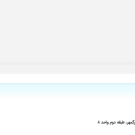
ضیحات کاملی دادند. در حال انجام ام آر آی و اقدامات خواسته شده هستیم.
م راحت شد. هم خوب توضیح میدن هم برخوردشون عالیه. ممنون از آقای دکتر
مل جراحی انجام دادم و راضی هستم
 با صبر وحوصله اخلاق عالی بهترین دکتر تشکر فراوان
مهر، طبقه دوم واحد ۸