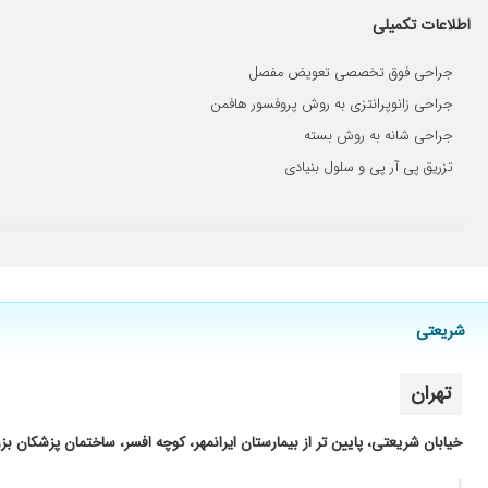
بسیار لایق کار بلد
اطلاعات تکمیلی
بسیار با حوصله و باسواد بودند. برای زانودرد مادرم رفته بودیم. تو
جراحی فوق تخصصی تعویض مفصل
مدتها درد داشتم و پیش چند نفر رفته بودم، ولی اینجا واقعا خیال
جراحی زانوپرانتزی به روش پروفسور هافمن
جراح کیست استخوان
جراحی شانه به روش بسته
پسران و ارادت تشکر از آقای دکتر عباسی عزیز ، پا پرانتزی بودم ع
تزریق پی آر پی و سلول بنیادی
من یه بار رفتم دکتر بسیار عالی با احترام به تمام حرفات گوش میده
تومور زانو خوش خیم
تشخییصشون عالی هستش
مثل همیشه عالی
شریعتی
تهران
خیابان شریعتی، پایین تر از بیمارستان ایرانمهر، کوچه افسر، ساختمان پزشکان بزرگ