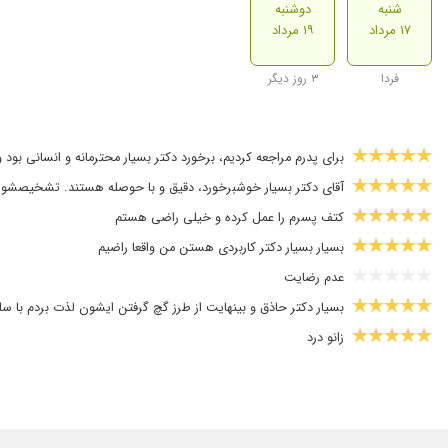
شنبه
دوشنبه
۱۷ مرداد
۱۹ مرداد
فردا
۳ روز دیگر
برای پدرم مراجعه کردیم، برخورد دکتر بسیار محترمانه و انسانی بو
آقای دکتر بسیار خوشبرخورد، دقیق و با حوصله هستند. تشخیصشون ک
کتف پسرم را عمل کرده و خیلی راضی هستم
بسیار بسیار دکتر کاربردی هستن من واقعا راضیم
عدم رضایت
بسیار دکتر حاذق و بینهایت از طرز گچ گرفتن ایشون لذت بردم با سلی
زانو درد
فوق ممتاز ....
عمل خوبی داشتم
باحوصله