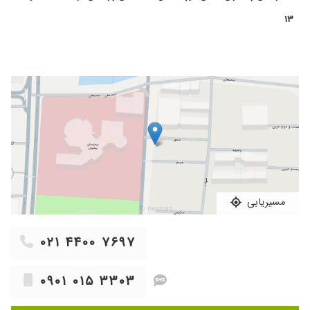
۲. ترمیم مینیسک و رباط صلیبی زانو
۱۴۰۴/۰۲/۱۲
با سلام بسیار دکتر محترم و حرفه ای میباشند
۱۳
۳. درمان آرتروز و پوکی استخوان
۱۴۰۴/۰۷/۲۱
عالیییی
۴. تعویض مفصل زانو و لگن
۱۴۰۴/۰۳/۰۸
بهم پیشنهاد دادن
۵. درمان انواع شکستگیها و آسیب مفاصل در کودکان و بزرگسالان
۱۴۰۵/۰۳/۲۳
همه چیز عالی بود ممنون از خانم دکتر
۶. جراحی و اصلاح زانوی پرانتزی
۱۴۰۴/۰۳/۰۳
دکتر خوبی بود
۷. تزریق PRP و ژلهای غضروف ساز در مفاصل زانو و شانه و مچ پا در مطب
۱۴۰۳/۱۱/۰۳
سلام من مشکل درد شانه وزانو داشتم مراجعه کردم
۸. خدمات گچگیری در مطب
ایشون بعدازام آرای دارو و فیزیوتراپی
تجویزکردندتایکماه دیگه
۱۴۰۴/۱۲/۰۴
دکتر خوب و خوش برخورد هستن برای پا درد مادرم
رفتیم پای مادرم درمان شد
مسیریابی
۱۴۰۴/۰۵/۲۵
همه جوره عالی هستند
۱۴۰۴/۰۱/۱۸
عالی هستن
۰۲۱ ۴۴۰۰ ۷۶۹۷
۱۴۰۳/۰۹/۱۹
مشکل تورم م
۱۴۰۴/۰۲/۰۸
تازه یکبار رفتم و mri نوشته
۰۹۰۱ ۰۱۵ ۳۳۰۳
۱۴۰۴/۰۶/۰۱
اولین بو