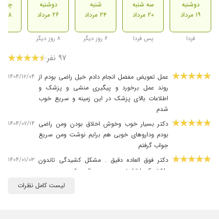
دوشنبه
سه شنبه
شنبه
دوشنبه
چهارش
۱۹ مرداد
۲۰ مرداد
۲۴ مرداد
۲۶ مرداد
۲۸ مرداد
فردا
پس فردا
۶ روز دیگر
۸ روز دیگر
۹۷ نفر
۱۴۰۴/۱۲/۰۴
عمل تعویض مفضل انجام دادم خیل راضی بودم از
روند عمل برخورد و پیگیری منشی و پزشک و
اطلاعات بالای پزشک در این زمینه و سریع خوب
شدم
۱۴۰۴/۰۲/۱۴
دکتر بسیار خوب وخوش اخلاق بودن ومن راضی
بودم وداروهای خوبی هم برایم نوشت ومن سریع
جواب گرفتم
۱۴۰۴/۰۱/۰۳
دکتر فوق العاده دقیق . مشکل کشیدگی تاندون
داشتم که با تشخیص سریع معالجه شد.
۱۴۰۵/۰۳/۲۵
بسیار خوش برخورد هستند و معاینه دقیق داشتند
لیست کامل نظرات
۱۴۰۴/۰۲/۱۳
زمان بندی و برخورد عالی.صبور.متین و مسلط
۱۴۰۵/۰۴/۳۱
خانم دکتر خیلی خوب و عالی و محیط مطب فوق