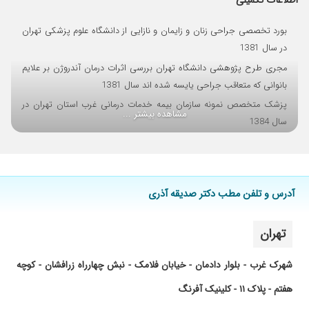
اطلاعات تکمیلی
بورد تخصصی جراحی زنان و زایمان و نازایی از دانشگاه علوم پزشکی تهران
در سال 1381
مجری طرح پژوهشی دانشگاه تهران بررسی اثرات درمان آندروژن بر علایم
بانوانی که متعاقب جراحی یایسه شده اند سال 1381
پزشک متخصص نمونه سازمان بیمه خدمات درمانی غرب استان تهران در
مشاهده بیشتر ...
سال 1384
اهدای جایزه سازمان بهداشت درمانی بخاطردرمان مستقیم موفق بیماران
DOTS در سال 1376
دارنده چندین مقاله تخصصی در نشریات علمی
آدرس و تلفن مطب دکتر صدیقه آذری
اهدای جایزه از وزارت بهداشت و درمان وقت بخاطر اجرای طرح موفق
بررسی گسترده فشارخون بالا در سال 1375
تهران
شهرک غرب - بلوار دادمان - خیابان فلامک - نبش چهارراه زرافشان - کوچه
هفتم - پلاک ۱۱ - کلینیک آفرنگ