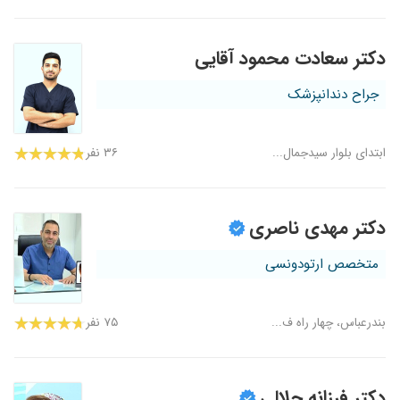
دکتر سعادت محمود آقایی
جراح دندانپزشک
ابتدای بلوار سیدجمال...
۳۶ نفر
دکتر مهدی ناصری
متخصص ارتودونسی
بندرعباس، چهار راه ف...
۷۵ نفر
دکتر فرزانه جلالی