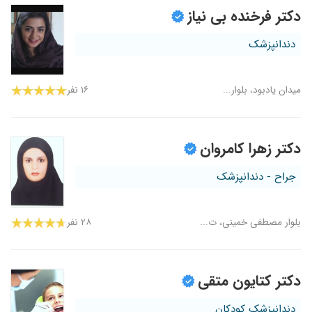
دکتر فرخنده بی نیاز
دندانپزشک
میدان یادبود، بلوار...
۱۶ نفر
دکتر زهرا کامروان
جراح - دندانپزشک
بلوار مصطفی خمینی، ت...
۲۸ نفر
دکتر کتایون متقی
دندانپزشک کودکان