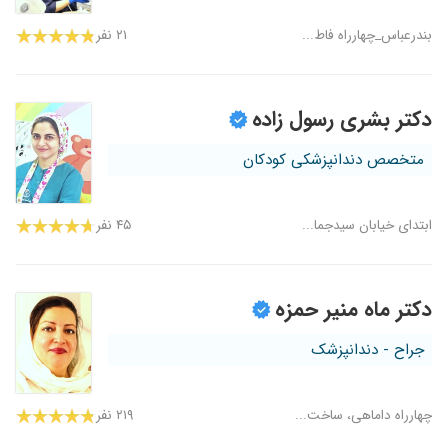
بندرعباس_چهارراه فاط...
۲۱ نفر
دکتر بشری رسول زاده
متخصص دندانپزشکی کودکان
ابتدای خیابان سیدجما...
۴۵ نفر
دکتر ماه منیر حمزه
جراح - دندانپزشک
چهارراه داماهی، ساخت...
۲۱۹ نفر