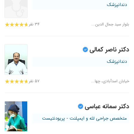
دندانپزشک
بلوار سید جمال الدین...
۳۴ نفر
دکتر ناصر کمالی
دندانپزشک
خیابان اسدآبادی، چها...
۵۷ نفر
دکتر سمانه عباسی
متخصص جراحی لثه و ایمپلنت - پریودنتیست