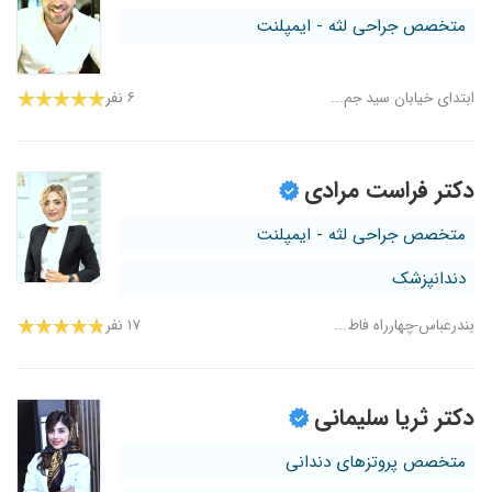
متخصص جراحی لثه - ایمپلنت
ابتدای خیابان سید جم...
۶ نفر
دکتر فراست مرادی
متخصص جراحی لثه - ایمپلنت
دندانپزشک
بندرعباس-چهارراه فاط...
۱۷ نفر
دکتر ثریا سلیمانی
متخصص پروتزهای دندانی