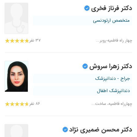
دکتر فرناز فخری
متخصص ارتودنسی
چهار راه فاطمیه-روبر...
۳۷ نفر
دکتر زهرا سروش
جراح - دندانپزشک
دندانپزشک اطفال
چهارراه فاطمیه، ساخت...
۸۶ نفر
دکتر محسن ضمیری نژاد