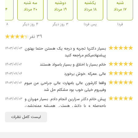
شنبه
یکشنبه
دوشنبه
سه شنبه
شنب
۱۷ مرداد
۱۸ مرداد
۱۹ مرداد
۲۰ مرداد
۲۴ مرداد
فردا
پس فردا
۳ روز دیگر
۴ روز دیگر
۸ روز دیگر
۳۹ نفر
۱۴۰۳/۰۶/۰۳
بسیار دکتربا تجربه و درجه یک هستن حتما بهتون
پیشنهادمیکنم مراجعه کنید
۱۴۰۳/۰۶/۰۲
خانم بسیار با اخلاق و بسیار باسواد هستند
۱۴۰۳/۰۷/۰۶
عالی .معرکه .خوش برخورد
۱۴۰۳/۰۶/۰۲
واقعا کارشون عالی بامهارت عالی جراحی من میوم
وفیبروم خیلی خوب بود مشکلم حل شد
۱۴۰۳/۰۶/۰۳
پیش خانم دکتر سزارین انجام دادم. بسیار مهربان و
باحوصله و با دانش هستن. همیشه ممنونشون
هستم.
لیست کامل نظرات
۱۴۰۴/۰۷/۰۲
بسیار عالی
۱۴۰۳/۰۸/۲۴
توی بیمارستان صارم ایشون منو ویزیت کردن.
خیلی خوش برخوردن و گوش میدن