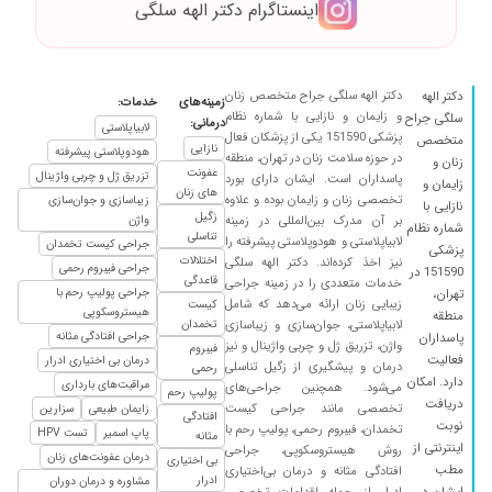
اینستاگرام دکتر الهه سلگی
دکتر الهه سلگی جراح متخصص زنان
دکتر الهه
زمینه‌های
خدمات:
و زایمان و نازایی با شماره نظام
سلگی جراح
درمانی:
لابیاپلاستی
پزشکی 151590 یکی از پزشکان فعال
متخصص
نازایی
هودوپلاستی پیشرفته
در حوزه سلامت زنان در تهران، منطقه
زنان و
عفونت
تزریق ژل و چربی واژینال
پاسداران است. ایشان دارای بورد
زایمان و
های زنان
تخصصی زنان و زایمان بوده و علاوه
زیباسازی و جوان‌سازی
نازایی با
زگیل
بر آن مدرک بین‌المللی در زمینه
واژن
شماره نظام
تناسلی
لابیاپلاستی و هودوپلاستی پیشرفته را
جراحی کیست تخمدان
پزشکی
اختلالات
نیز اخذ کرده‌اند. دکتر الهه سلگی
جراحی فیبروم رحمی
151590 در
قاعدگی
خدمات متعددی را در زمینه جراحی
جراحی پولیپ رحم با
تهران،
زیبایی زنان ارائه می‌دهد که شامل
کیست
هیستروسکوپی
منطقه
لابیاپلاستی، جوان‌سازی و زیباسازی
تخمدان
جراحی افتادگی مثانه
پاسداران
واژن، تزریق ژل و چربی واژینال و نیز
فیبروم
فعالیت
درمان بی اختیاری ادرار
درمان و پیشگیری از زگیل تناسلی
رحمی
دارد. امکان
مراقبت‌های بارداری
می‌شود. همچنین جراحی‌های
پولیپ رحم
دریافت
تخصصی مانند جراحی کیست
زایمان طبیعی
سزارین
افتادگی
نوبت
تخمدان، فیبروم رحمی، پولیپ رحم با
پاپ اسمیر
تست HPV
مثانه
اینترنتی از
روش هیستروسکوپی، جراحی
درمان عفونت‌های زنان
بی اختیاری
مطب
افتادگی مثانه و درمان بی‌اختیاری
ادرار
مشاوره و درمان دوران
ایشان در
ادرار از جمله اقدامات تخصصی