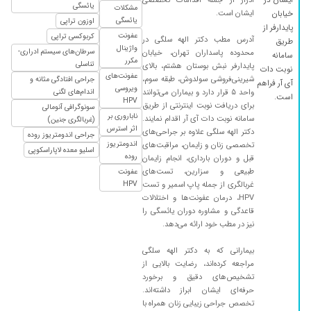
یائسگی
مشکلات
ایشان است.
خیابان
یائسگی
اوزون تراپی
پایدارفر از
عفونت
کربوکسی تراپی
آدرس مطب دکتر الهه سلگی در
طریق
واژینال
سرطان‌های سیستم ادراری-
محدوده پاسداران تهران، خیابان
سامانه
مکرر
تناسلی
پایدارفر نبش بوستان هشتم، بالای
نوبت دات
عفونت‌های
شیرینی‌فروشی سولدوش، طبقه سوم،
جراحی افتادگی مثانه و
آی آر فراهم
ویروسی
واحد ۵ قرار دارد و بیماران می‌توانند
اندام‌های لگنی
است.
HPV
برای دریافت نوبت اینترنتی از طریق
سونوگرافی آنومالی
ناباروری بر
سامانه نوبت دات آی آر اقدام نمایند.
(غربالگری جنین)
اثر استرس
دکتر الهه سلگی علاوه بر جراحی‌های
جراحی اندومتریوز روده
اندومتریوز
تخصصی زنان و زایمان، مراقبت‌های
اسلیو معده لاپاراسکوپی
روده
قبل و دوران بارداری، انجام زایمان
طبیعی و سزارین، تست‌های
عفونت
غربالگری از جمله پاپ اسمیر و تست
HPV
HPV، درمان عفونت‌ها و اختلالات
قاعدگی و مشاوره دوران یائسگی را
نیز در مطب خود ارائه می‌دهد.
بیمارانی که به دکتر الهه سلگی
مراجعه کرده‌اند، رضایت بالایی از
تشخیص‌های دقیق و برخورد
حرفه‌ای ایشان ابراز داشته‌اند.
تخصص جراحی زیبایی زنان همراه با