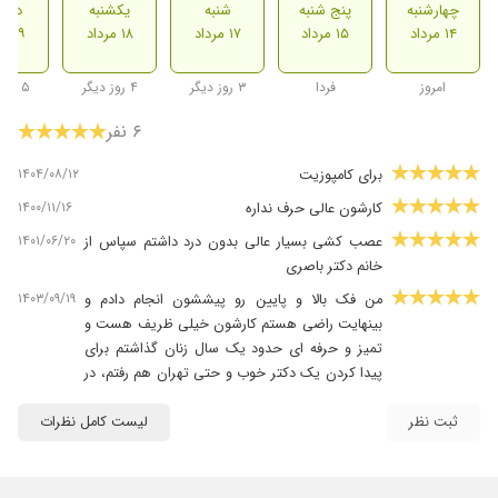
چهارشنبه
پنج شنبه
شنبه
یکشنبه
دوشن
۱۴ مرداد
۱۵ مرداد
۱۷ مرداد
۱۸ مرداد
۱۹ مرداد
امروز
فردا
۳ روز دیگر
۴ روز دیگر
۵ روز دیگر
۶ نفر
۱۴۰۴/۰۸/۱۲
برای کامپوزیت
۱۴۰۰/۱۱/۱۶
کارشون عالی حرف نداره
۱۴۰۱/۰۶/۲۰
عصب کشی بسیار عالی بدون درد داشتم سپاس از
خانم دکتر باصری
۱۴۰۳/۰۹/۱۹
من فک بالا و پایین رو پیششون انجام دادم و
بینهایت راضی هستم کارشون خیلی ظریف هست و
تمیز و حرفه ای حدود یک سال زنان گذاشتم برای
پیدا کردن یک دکتر خوب و حتی تهران هم رفتم، در
آخر پیش خانم دکتر انجام دادم و خیلی خوشحالم
که باهاشون آشنا شدم و کاردندون هامو پیششون
ثبت نظر
لیست کامل نظرات
انجام دادم هم توی کار و هم رفتارشون بسیار حرفه
ای هستن به همه دوستان پیشنهاد میکنم که شک
نکنند و با خیال راحت کارشون رو پیششون انجام