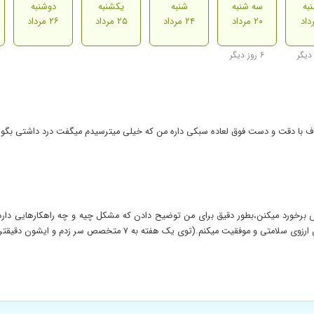
به
سه شنبه
شنبه
یکشنبه
دوشنبه
۲۰ مرداد
۲۴ مرداد
۲۵ مرداد
۲۶ مرداد
۶ روز دیگر
 انصاف با دقت و دست فوق لعاده سبکی داره من که خیلی میترسیدم میگفت درد داشتی بگ
ارامش برخورد میکنن،بطور دقیق برای من توضیح دادن که مشکل چیه و چه راهکارهایی د
صص سر زدم و ایشون دقیقترین و باحوصله ترین، بودن توی توجه به جزییات دندان ریشه و عفونت.