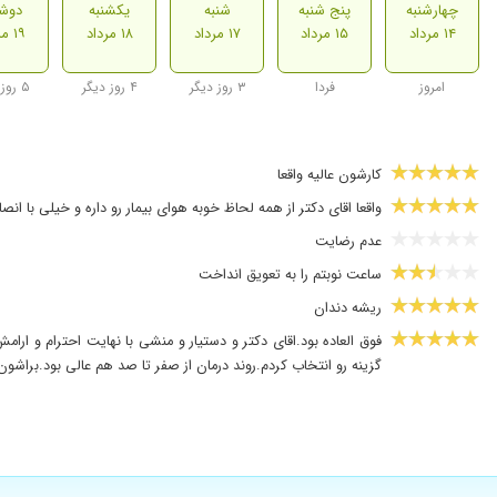
چهارشنبه
پنج شنبه
شنبه
یکشنبه
دوشن
۱۴ مرداد
۱۵ مرداد
۱۷ مرداد
۱۸ مرداد
۱۹ مرداد
امروز
فردا
۳ روز دیگر
۴ روز دیگر
۵ روز دیگر
کارشون عالیه واقعا
واقعا اقای دکتر از همه لحاظ خوبه هوای بیمار رو داره و خیلی با
عدم رضایت
ساعت نوبتم را به تعویق انداخت
ریشه دندان
فوق العاده بود.اقای دکتر و دستیار و منشی با نهایت احترام و 
گزینه رو انتخاب کردم.روند درمان از صفر تا صد هم عالی بود.براشون ارزوی سلامتی و موفقیت میکنم.(توی یک هفته به ۷ متخ
با سلام ایشون دکتری مجرب با انصاف و متهعد هستند
دکتر عالی و فوق العاده
عالی هست