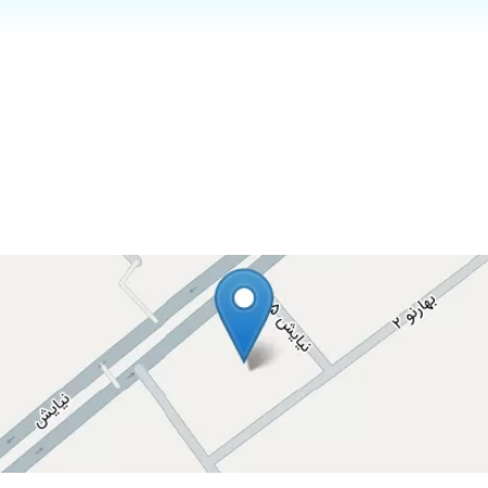
 فقط دکترنقی زاده تونستن برام عصب کشی کنن در حین کار خیلی رعایت حالم میکرد