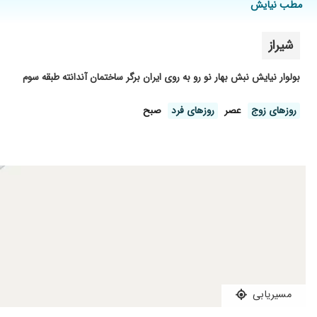
عصب کشی و پر کردن.... بدون درد و استرس و با آرامش کامل
مطب نیایش
برای عصب کشی میخوام ب ایشان مراجعه کنم
شیراز
عدم رضایت
کارشان عالی است و بسیار دقیق و حرفه ای کار می کنند
بولوار نیایش نبش بهار نو رو به روی ایران برگر ساختمان آندانته طبقه سوم
کاربلد و با وجدان
مفید بود
روز‌های زوج
عصر
روز‌های فرد
صبح
عالی هستند
من آبسه دندان داشتم کار دکتر واقعا خوب بود
عصب کشی
دکتر خوبی هستن
عصب دندانم صاف نبود موج داشت هرجا میرفتم میگفتن کار مانیست
تابحال دیدم ممنونم ازشون
مسیریابی