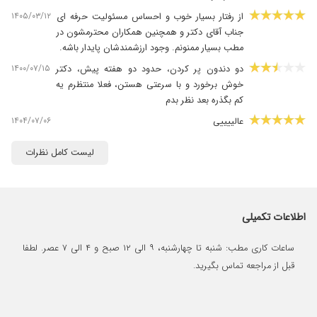
۱۴۰۵/۰۳/۱۲
از رفتار بسیار خوب و احساس مسئولیت حرفه ای
جناب آقای دکتر و همچنین همکاران محترمشون در
مطب بسیار ممنونم. وجود ارزشمندشان پایدار باشه.
۱۴۰۰/۰۷/۱۵
دو دندون پر کردن، حدود دو هفته پیش، دکتر
خوش برخورد و با سرعتی هستن، فعلا منتظرم یه
کم بگذره بعد نظر بدم
۱۴۰۴/۰۷/۰۶
عالییییی
۱۳۹۹/۱۰/۳۰
دکتر شایسته یکی از بهترین دکترای استان فارس
لیست کامل نظرات
هستن و سال هاست که تمام فامیل فقط پیش دکتر
شایسته میریم و بسیار راضی هستیم
۱۴۰۴/۰۵/۰۶
عصب کشی. عالی
۱۳۹۹/۰۴/۱۸
اطلاعات تکمیلی
بهترین دکتر دنیا
۱۳۹۹/۰۶/۱۰
بسیار دقیق
ساعات کاری مطب: شنبه تا چهارشنبه، ۹ الی ۱۲ صبح و ۴ الی ۷ عصر. لطفا
۱۴۰۳/۰۶/۲۶
خیلی عالی
قبل از مراجعه تماس بگیرید.
۱۴۰۰/۰۸/۱۴
هم برای عصب کشی هم کشیدین دندان رضایت
داشتم
۱۳۹۹/۰۶/۱۱
عالی بودن