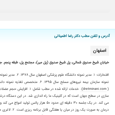
برای رشد قد
برای تناسب اندام و لاغرس مراجعه کردم و بینهایت راضی بودم
اخلاقشون
پزشک بسیار حاذق و با اخلاق و با تجربه ای هستند
آدرس و تلفن مطب دکتر رضا اطمینانی
برای لاغری اومدم و۱۷کیلو کم کردم ورژیم تثبیت گرفتم
بد نبودن
اصفهان
بسیار عالی
اضافه وزن، به وزن ایده آل رسیدم
خیابان شیخ صدوق شمالی، پل شیخ صدوق (پل میر)، مجتمع پل، طبقه پنجم. جهت
خیلی چاق بودم لاغر شدم
دکتر خیلی خوبی هست ، ولی خوب فقط تغذیه و رژیم درمانی ،
نمونه سازمان بیمه نیرو‌های مسلح سال ۱۳۹۵. ۶. متخصص تغذیه نمونه دانشگاه علوم پزشکی اصفهان سال ۱۴۰۲. ساعات کار مطب:
اضافه وزن
dretminani.com).
(
خیلی خوب بود
سازی در سطح جهان است که در کلینیک ما راه اندازی شد. در این دستگاه در
بسیار عالی خوب مهر بان هستند
عالی بودن
عاااااالی