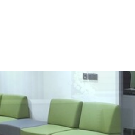
ر وزن کم کردم.
یلو بعد زایمانم پیششون کم کردم و بدون حذف هیچ ماده ی غذایی ای فقط طبق برنامه