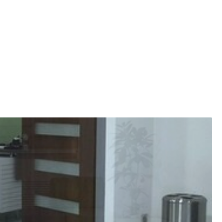
اضافه وزن داشتم و توی 5 ماه از 98 به 79 رسیدم
بسیاااااااار عااآاااالی و توانمند
عالییی بود من توی دوماه ۷ کیلو کم کردم بدون این که اذیت بشم
عالی بودند
دکتر باسواد خوش برخورد و منطقی
عدم رضایت
باسلام .مشکل اضافه وزن داشتم .الانم خدا را شکر به کمک اقای دکت
خیلی خوب
کول تک انجام دادم . خوب بود.
بینهایت بااخلاق،با حوصله،و باعلم،و دستگاههای به روز،من هشت ک
بسیارعالی
اضافه وزن 45کیلویی درحال حاضر 25کیلو کم کردم و خیلی راضی ام.
عدم رضایت
عالی بود