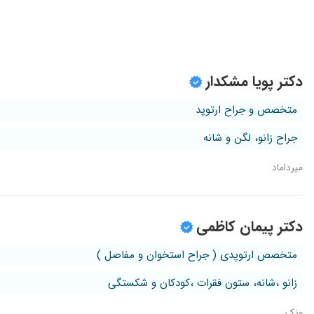
با سلام با حوصله ودقت گوش دادن مینیسک زانو پاره شده مرحله اول
خوبه توضیح میده و وقت میزاره
اقای دکتر کوکبی بسیار حاذق و شریف و متین هستن تشخیص عالی تک
فعلا در مراحل درمان هستم نه خیلی عالی بنظر میاد نه خیلی بد
دکتر پویا مشکدار
رباط شانه دست چپم آسیب خیلی شدید داشت و به شانه فریز شده ت
متخصص و جراح ارتوپد
واقعا پسرم خیلی مشکل داشت باهفت جلسه گچ بدون جراحی در
عمل زانو انجام دادم و راضی هستم
جراح زانو، لگن و شانه
واقعاعالی وخیلی تخصص عالی وخیلی محترم
میرداماد
سلام و ادب . به نظر من دکتر حاذق کار بلدی بود من یک جلسه رفتم 
بسیارعالی
ایشون در تشخیص پی ار پی برای خواهرم در سه جلسه درمان کام
دکتر پیمان کاظمی
مشکل آرتروز زانو
متخصص ارتوپدی ( جراح استخوان و مفاصل )
پارگی ای سی ال مینیسک ام سی الو ودر حال حاضر در حال درمان م
زانو درد
زانو ،شانه، ستون فقرات ،کودکان و شکستگی
زانودرد داشتم تزریق پلاسما انجام دادن خیلی بهترم
ونک