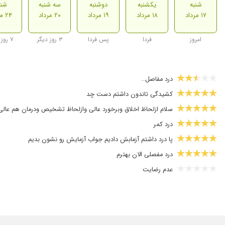
شنبه
یکشنبه
دوشنبه
سه شنبه
شنب
۱۷ مرداد
۱۸ مرداد
۱۹ مرداد
۲۰ مرداد
۲۴ مرداد
امروز
فردا
پس فردا
۳ روز دیگر
۷ روز دیگر
درد مفاصل..
کشیدگی تاندون داشتم دست چد
سلام ازلحاظ اخلاق وبرخورد عالی وازلحاظ تشخیص ودرمان هم عالی
درد کمر
پا درد داشتم آزمابش دادیم جواب آزمایش رو نشون بدیم
درد مفصلی الان بهترم
عدم رضایت
درد زانو
تزریق پی آر پی
خیلی دکتر خوبی