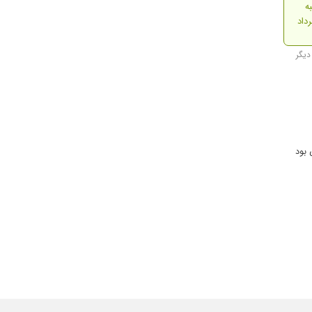
ه
 بود