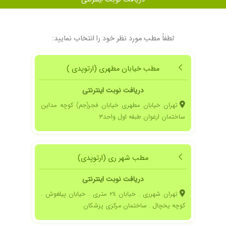
 پلاسمای خون تزریق شد و الحمدالله بهترین ، از آقای دکتر ممنونم
لطفاً مطب مورد نظر خود را انتخاب نمایید:
من زانو درد شدید داشتم با تزریق ژل شکر خدا بهتر شدم دست آفای دکتر درد نکنه
مطب خیابان مطهری (ارتوپدی )
دریافت نوبت اینترنتی
تهران خیابان مطهری خیابان فجر(جم) کوچه مداین
ساختمان ارغوان طبقه اول واحد٣
مطب شهر ری (ارتوپدی)
دریافت نوبت اینترنتی
تهران شهرری . خیابان ٢٤ متری . خیابان پیلغوش .
کوچه یخچال . ساختمان مرکزی پزشکان