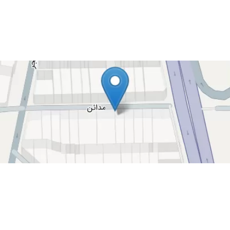
ر درست برام تزریق انجام دادن من از دوروز بعد کاملا بهبود پیداکردم، حتما مراجعه 