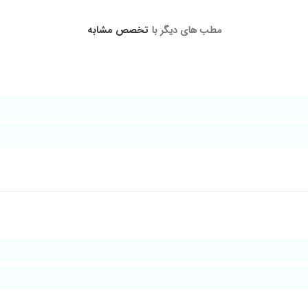
 درمان دارم طی میکنم تا اینجا درد زانو والتهابش خیلی کم شده
مطب های دیگر با
تخصص مشابه
نیک دست بسیار بالا، با ارامش و انرژی مثبت برای بیماران وقت میگذارند خدا بهشو
بدیل شده بود که تا حد زیادی درمان شدم توسط آقای دکتر
ست شد ممنون
فعلا از دارویی که داده راضیم تا بقیه مراحل و ویزیت های بعدی توکل به خدا
ل و مشکل برطرف شد
یباشم